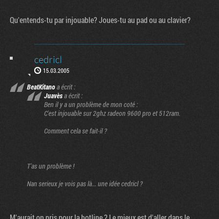
Qu'entends-tu par injouable? Joues-tu au pad ou au clavier?
cedricl
15.03.2005
BeatKitano
a écrit :
Juavès
a écrit :
Ben il y a un problème de mon coté :
C'est injouable sur 2ghz radeon 9600 pro et 512ram.
Comment cela se fait-il ?
T'as un problème !
Nan serieux je vois pas là... une idée cedricl ?
M'aurait on pris pour la hotline ? Le mieux est d'aller dans le