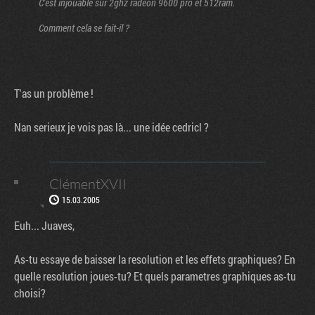
C'est injouable sur 2ghz radeon 9600 pro et 512ram.
Comment cela se fait-il ?
T'as un problème !
Nan serieux je vois pas là... une idée cedricl ?
ClémentXVII
15.03.2005
Euh... Juaves,
As-tu essaye de baisser la resolution et les effets graphiques? En
quelle resolution joues-tu? Et quels parametres graphiques as-tu
choisi?