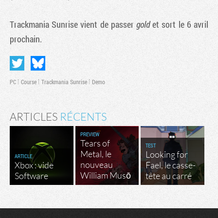
Trackmania Sunrise
vient de passer
gold
et sort le 6 avril
prochain.
PC
Course
Trackmania Sunrise
Demo
ARTICLES
RÉCENTS
PREVIEW
Tears of
TEST
Metal, le
Looking for
ARTICLE
nouveau
Xbox : vide
Fael, le casse-
William Musō
Software
tête au carré