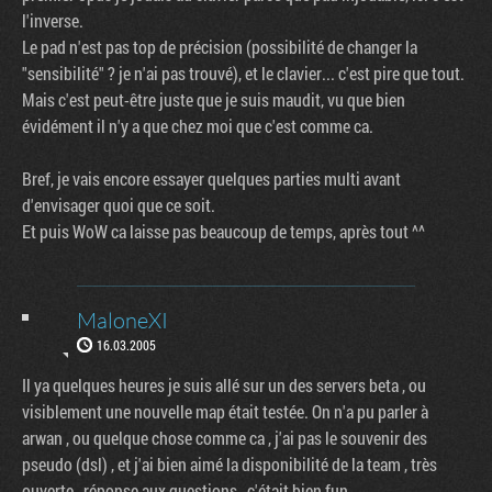
l'inverse.
Le pad n'est pas top de précision (possibilité de changer la
"sensibilité" ? je n'ai pas trouvé), et le clavier... c'est pire que tout.
Mais c'est peut-être juste que je suis maudit, vu que bien
évidément il n'y a que chez moi que c'est comme ca.
Bref, je vais encore essayer quelques parties multi avant
d'envisager quoi que ce soit.
Et puis WoW ca laisse pas beaucoup de temps, après tout ^^
MaloneXI
16.03.2005
Il ya quelques heures je suis allé sur un des servers beta , ou
visiblement une nouvelle map était testée. On n'a pu parler à
arwan , ou quelque chose comme ca , j'ai pas le souvenir des
pseudo (dsl) , et j'ai bien aimé la disponibilité de la team , très
ouverte , réponse aux questions , c'était bien fun.