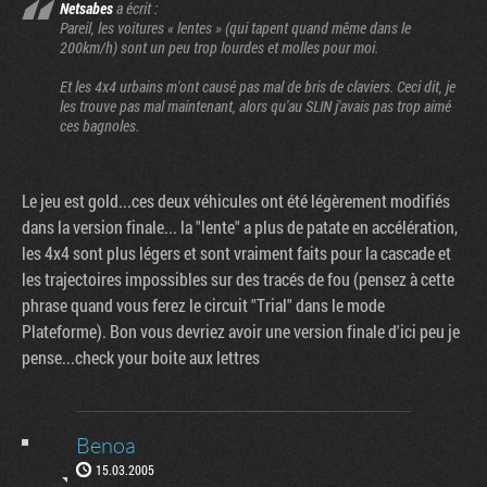
Netsabes
a écrit :
Pareil, les voitures « lentes » (qui tapent quand même dans le
200km/h) sont un peu trop lourdes et molles pour moi.
Et les 4x4 urbains m'ont causé pas mal de bris de claviers. Ceci dit, je
les trouve pas mal maintenant, alors qu'au SLIN j'avais pas trop aimé
ces bagnoles.
Le jeu est gold...ces deux véhicules ont été légèrement modifiés
dans la version finale... la "lente" a plus de patate en accélération,
les 4x4 sont plus légers et sont vraiment faits pour la cascade et
les trajectoires impossibles sur des tracés de fou (pensez à cette
phrase quand vous ferez le circuit "Trial" dans le mode
Plateforme). Bon vous devriez avoir une version finale d'ici peu je
pense...check your boite aux lettres
Benoa
15.03.2005