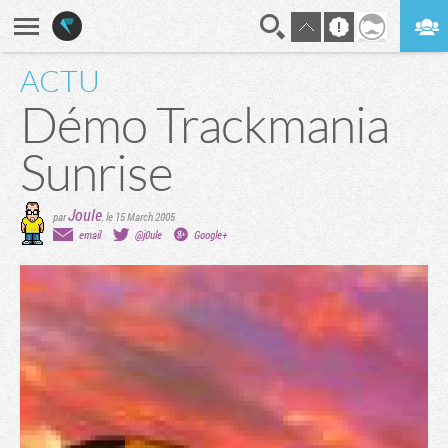
ACTU
En direct
Digest
Démo Trackmania
Sunrise
Joule
par
,
le 15 March 2005
email
@j0ule
Google+