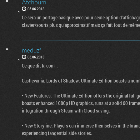
Atchoum_
05.06.2013
Ce sera un portage basique avec pour seule option d'affichage
clavier/souris plus qu'approximatif mais ça fait tout de même 
meduz'
05.06.2013
Ce que dit la com' :
Castlevania: Lords of Shadow: Ultimate Edition boasts a num
• New Features: The Ultimate Edition offers the original full 
boasts enhanced 1080p HD graphics, runs at a solid 60 fram
integration through Steam with Cloud saving.
• New Storyline: Players can immerse themselves in the bran
experiencing tangential side stories.