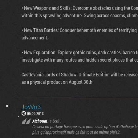
• New Weapons and Skills: Overcome obstacles using the Com
within this sprawling adventure. Swing across chasms, climb s
• New Titan Battles: Conquer behemoth enemies of terrifying 
advancement.
• New Exploration: Explore gothic ruins, dark castles, barren
investigate with many routes and hidden secret places that co
Castlevania Lords of Shadow: Ultimate Edition will be relea
as a physical product on August 30th.
JoWn3
05.06.2013
Atchoum_
a écrit :
Ce sera un portage basique avec pour seule option d'affichage la 
plus qu'approximatif mais ça fait tout de même plaisir.