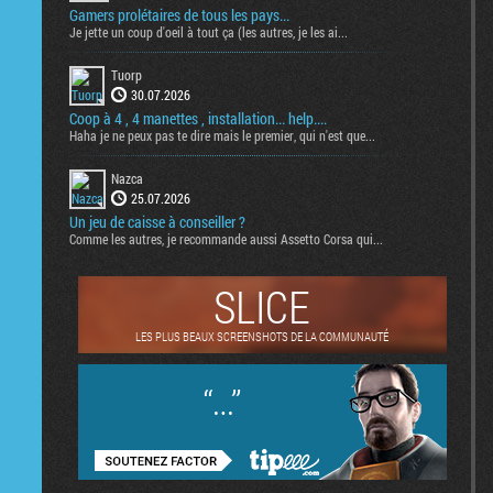
Gamers prolétaires de tous les pays...
Je jette un coup d'oeil à tout ça (les autres, je les ai...
Tuorp
30.07.2026
Coop à 4 , 4 manettes , installation... help....
Haha je ne peux pas te dire mais le premier, qui n'est que...
Nazca
25.07.2026
Un jeu de caisse à conseiller ?
Comme les autres, je recommande aussi Assetto Corsa qui...
SLICE
LES PLUS BEAUX SCREENSHOTS DE LA COMMUNAUTÉ