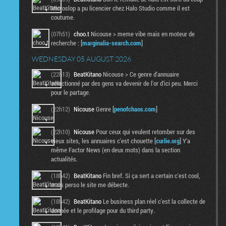
Microslop a pu licencier chez Halo Studio comme il est
coutume.
(07h51)
choo.t
Nicouse > meme vibe mais en moteur de
recherche : [
marginalia-search.com
]
WEDNESDAY 05 AUGUST 2026
(22h13)
BeatKitano
Nicouse > Ce genre d'annuaire
sélectionné par des gens va devenir de l'or d'ici peu. Merci
pour le partage.
(22h12)
Nicouse
Genre [
penofchaos.com
]
(22h10)
Nicouse
Pour ceux qui veulent retomber sur des
vieux sites, les annuaires c'est chouette [
curlie.org
] Y'a
même Factor News (en deux mots) dans la section
actualités.
(18h42)
BeatKitano
Fin bref. Si ça sert a certain c'est cool,
mais perso le site me débecte.
(18h42)
BeatKitano
Le business plan réel c'est la collecte de
donnée et le profilage pour du third party.