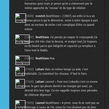
humaines quoi) mais je pense qu'on a clairement pas la
même approche du "reseau" et du type de relation
(14h09)
sveetch
BeatKitano > (13h07) oui enfin si tu a un
réseau perso à qui le démontrer, sinon à notre époque à part
dans un secteur de niche c'est compliqué d'être vu quand
même
(13h07)
BeatKitano
J’ai jamais pu saquer le corpospeak j’ai
toujours été très clair la dessus, et malgré tout j’ai toujours
eu du boulot parce que intégrité et capacité ça remplace a
l’aise tout le blabla.
(13h05)
BeatKitano
Non.
(11h42)
Latium
Mais en même temps ça aide, c'est
indéniable. Ca maintient les réseaux. Il faut le faire.
(11h35)
Latium
Laurent > Pour moi Linkedin c'est ce meme
avec le gars qui pleure derrière un masque qui souri, ça
devrait être leur logo. Ca me rappelle toujours mes périodes
de chômeur dépressif.
(11h25)
Laurent
BeatKitano > A priori, ceux là ne sont pas au
chômage à cause de l'IA, sinon ils n'en diraient pas du bien