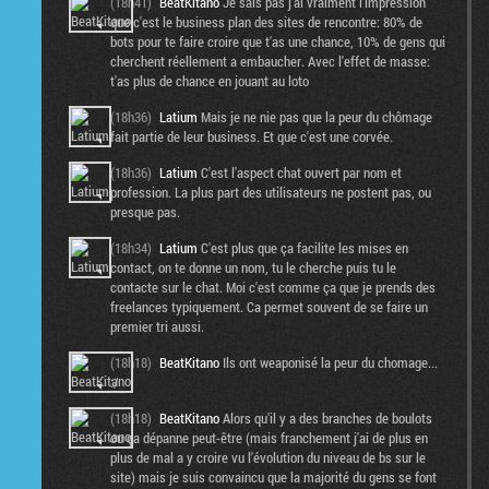
(18h41)
BeatKitano
Je sais pas j'ai vraiment l'impression
que c'est le business plan des sites de rencontre: 80% de
bots pour te faire croire que t'as une chance, 10% de gens qui
cherchent réellement a embaucher. Avec l'effet de masse:
t'as plus de chance en jouant au loto
(18h36)
Latium
Mais je ne nie pas que la peur du chômage
fait partie de leur business. Et que c'est une corvée.
(18h36)
Latium
C'est l'aspect chat ouvert par nom et
profession. La plus part des utilisateurs ne postent pas, ou
presque pas.
(18h34)
Latium
C'est plus que ça facilite les mises en
contact, on te donne un nom, tu le cherche puis tu le
contacte sur le chat. Moi c'est comme ça que je prends des
freelances typiquement. Ca permet souvent de se faire un
premier tri aussi.
(18h18)
BeatKitano
Ils ont weaponisé la peur du chomage...
:/
(18h18)
BeatKitano
Alors qu'il y a des branches de boulots
ou ça dépanne peut-être (mais franchement j'ai de plus en
plus de mal a y croire vu l'évolution du niveau de bs sur le
site) mais je suis convaincu que la majorité du gens se font