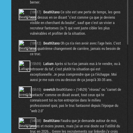
berner.
(18h17)
BeatKitano
Ce site est une perte de temps, les gens
vont dessus en se disant "c'est comme ça que je deviens
visible en cherchant du boulot", sauf que c'est un vivier a
recruteur fantomes (ia ?) qui vont juste cibler les plus
vulnérables et profiter de la situation.
(18h12)
BeatKitano
Oh ça n'a rien avoir avec l'age hein. C'est
mon quatrième changement de carrière, jamais eu besoin de
ce truc.
(15h59)
Latium
Après si tu n'as jamais eus à te vendre, ou à
retrouver du taf, c'est plutôt ta situation qui est
exceptionnelle. Je peux comprendre que ça t'échappe. Moi
aussi je me suis cru au dessus de ça jusqu'à 30-35 ans.
(15h10)
sveetch
BeatKitano > (14h29) "réseau" ou "carnet de
contacts" comme on disait avant, tout ceux qui te
connaissent toi ou ton entreprise dans le milieu
professionnel quoi, pas le truc fantasmé depuis l'époque du
"web 2.0"
(14h38)
BeatKitano
Faudra que je demande autour de moi,
jeunes et moins jeunes, mais j'ai un vrai doute sur l'utilité du
truc en 2026... Genre les recrutements sur linkedin j'y crois