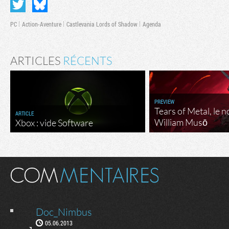
PC
Action-Aventure
Castlevania Lords of Shadow
Agenda
ARTICLES
RÉCENTS
PREVIEW
Tears of Metal, le 
ARTICLE
William Musō
Xbox : vide Software
Doc_Nimbus
05.06.2013