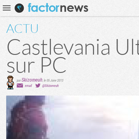
Communauté
Recherche
ACTU
Castlevania Ult
sur PC
Skizomeuh
par
,
le 05 June 2013
email
@Skizomeuh