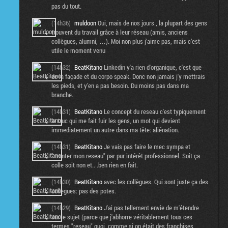
pas du tout.
(14h36)
muldoon
Oui, mais de nos jours , la plupart des gens
trouvent du travail grâce à leur réseau (amis, anciens
collègues, alumni, …). Moi non plus j’aime pas, mais c’est
utile le moment venu
(14h32)
BeatKitano
Linkedin y'a rien d'organique, c'est que
de la façade et du corpo speak. Donc non jamais j'y mettrais
les pieds, et y'en a pas besoin. Du moins pas dans ma
branche.
(14h31)
BeatKitano
Le concept du reseau c'est typiquement
le truc qui me fait fuir les gens, un mot qui devient
immediatement un autre dans ma tête: aliénation.
(14h31)
BeatKitano
Je vais pas faire le mec sympa et
"monter mon reseau" par pur intérêt professionnel. Soit ça
colle soit non et.. .ben rien en fait.
(14h30)
BeatKitano
avec les collègues. Qui sont juste ça des
collègues: pas des potes.
(14h29)
BeatKitano
J'ai pas tellement envie de m'étendre
sur le sujet (parce que j'abhorre véritablement tous ces
termes "reseau" quoi, comme si on était des franchises