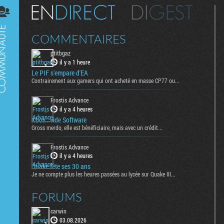
Digest
COMMENTAIRES
ptitbgaz
il y a 1 heure
Le PIF s'empare d'EA
Contrairement aux gamers qui ont acheté en masse CP77 ou...
Frostis Advance
il y a 4 heures
Xbox : vide Software
Gross merdo, elle est bénéficiaire, mais avec un crédit...
Frostis Advance
il y a 4 heures
Quake fête ses 30 ans
Je ne compte plus les heures passées au lycée sur Quake III...
FORUMS
carwin
03.08.2026