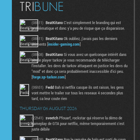
(08h11)
BeatKitano
C'est simplement le branding qui est
problématique et donc y'a peu de risque que ça disparaisse.
(08h11)
BeatKitano
Ok oubliez, j'avais pas les derniers
éléments [
insider-gaming.com
]
(08h08)
BeatKitano
Si vous avez un quelconque intérêt dans
single player tarkov je vous recommande de télécharger
l'installer. les devs de tarkov attaquent en justice les devs du
"mod" et donc ça sera probablement inaccessible d'ici peu.
[
forge.sp-tarkov.com
]
(06h51)
Fwdd
Bah si netflix casque ils ont raison, les gens
vont mettre le trailer sur tous les reseaux 4 secondes plus
tard, ca leur coute rien
THURSDAY 06 AUGUST 2026
(22h41)
sveetch
Pfouarf, rockstar qui réserve la démo de
gameplay de GTA pour netflix, même temporairement c'est
juste débile
(09h09)
BeatKitano
Bon le remake de halo est sorti du coup