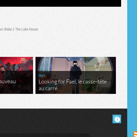
an Wake 2 The Lake House
TEST
nouveau
Looking for Fael, le casse-tête
au carré
Masquer les commentaires lus.