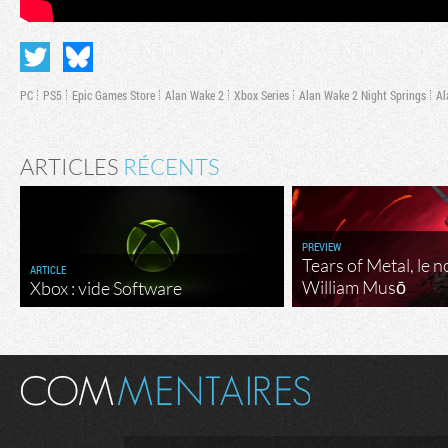
PC
PS5
Epic Games Store
Alan Wake 2
Xbox Series
Alan Wake 2 Night Springs
Al
ARTICLES
RÉCENTS
PREVIEW
Tears of Metal, le 
ARTICLE
William Musō
Xbox : vide Software
Flux RSS