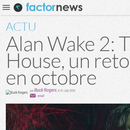
Communauté
Recherche
ACTU
Alan Wake 2: 
House, un reto
en octobre
Buck Rogers
par
,
le 01 July 2024
email