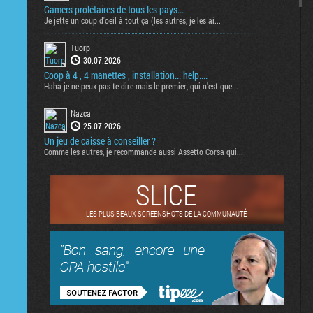
Gamers prolétaires de tous les pays...
Je jette un coup d'oeil à tout ça (les autres, je les ai...
Tuorp
30.07.2026
Coop à 4 , 4 manettes , installation... help....
Haha je ne peux pas te dire mais le premier, qui n'est que...
Nazca
25.07.2026
Un jeu de caisse à conseiller ?
Comme les autres, je recommande aussi Assetto Corsa qui...
SLICE
LES PLUS BEAUX SCREENSHOTS DE LA COMMUNAUTÉ