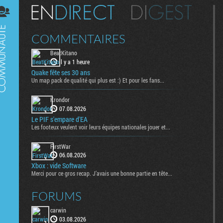
Digest
COMMENTAIRES
BeatKitano
il y a 1 heure
Quake fête ses 30 ans
Un map pack de qualité qui plus est :) Et pour les fans...
Krondor
07.08.2026
Le PIF s'empare d'EA
Les footeux veulent voir leurs équipes nationales jouer et...
FirstWar
06.08.2026
Xbox : vide Software
Merci pour ce gros recap. J’avais une bonne partie en tête...
FORUMS
carwin
03.08.2026