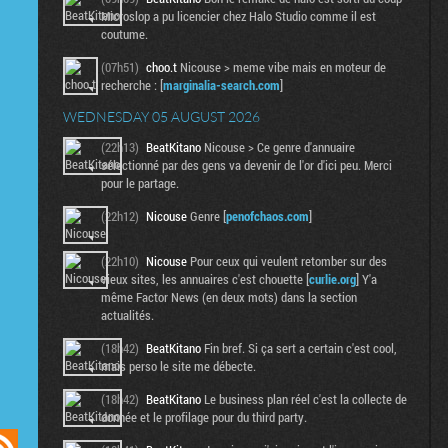
Microslop a pu licencier chez Halo Studio comme il est
coutume.
(07h51)
choo.t
Nicouse > meme vibe mais en moteur de
recherche : [
marginalia-search.com
]
WEDNESDAY 05 AUGUST 2026
(22h13)
BeatKitano
Nicouse > Ce genre d'annuaire
sélectionné par des gens va devenir de l'or d'ici peu. Merci
pour le partage.
(22h12)
Nicouse
Genre [
penofchaos.com
]
(22h10)
Nicouse
Pour ceux qui veulent retomber sur des
vieux sites, les annuaires c'est chouette [
curlie.org
] Y'a
même Factor News (en deux mots) dans la section
actualités.
(18h42)
BeatKitano
Fin bref. Si ça sert a certain c'est cool,
mais perso le site me débecte.
(18h42)
BeatKitano
Le business plan réel c'est la collecte de
donnée et le profilage pour du third party.