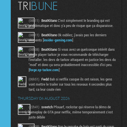
(08h11)
BeatKitano
C'est simplement le branding qui est
problématique et donc y'a peu de risque que ça disparaisse.
(08h11)
BeatKitano
Ok oubliez, j'avais pas les derniers
éléments [
insider-gaming.com
]
(08h08)
BeatKitano
Si vous avez un quelconque intérêt dans
single player tarkov je vous recommande de télécharger
l'installer. les devs de tarkov attaquent en justice les devs du
"mod" et donc ça sera probablement inaccessible d'ici peu.
[
forge.sp-tarkov.com
]
(06h51)
Fwdd
Bah si netflix casque ils ont raison, les gens
vont mettre le trailer sur tous les reseaux 4 secondes plus
tard, ca leur coute rien
THURSDAY 06 AUGUST 2026
(22h41)
sveetch
Pfouarf, rockstar qui réserve la démo de
gameplay de GTA pour netflix, même temporairement c'est
juste débile
(09h09)
BeatKitano
Bon le remake de halo est sorti du coup