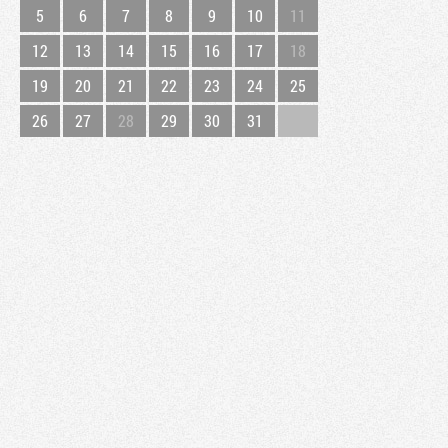
5
6
7
8
9
10
11
12
13
14
15
16
17
18
19
20
21
22
23
24
25
26
27
28
29
30
31
Tribune
Factornews