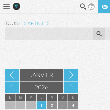
En direct
Digest
TOUS
LES ARTICLES
OK
JANVIER
2026
L
M
M
J
V
S
D
1
2
3
4