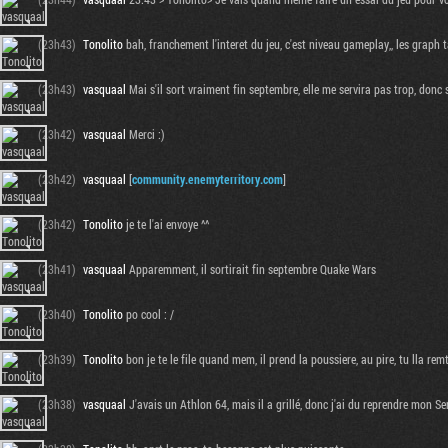
(23h43)
Tonolito
bah, franchement l'interet du jeu, c'est niveau gameplay,, les graph
(23h43)
vasquaal
Mai s'il sort vraiment fin septembre, elle me servira pas trop, donc si
(23h42)
vasquaal
Merci :)
(23h42)
vasquaal
[
community.enemyterritory.com
]
(23h42)
Tonolito
je te l'ai envoye ^^
(23h41)
vasquaal
Apparemment, il sortirait fin septembre Quake Wars
(23h40)
Tonolito
po cool : /
(23h39)
Tonolito
bon je te le file quand mem, il prend la poussiere, au pire, tu lla rem
(23h38)
vasquaal
J'avais un Athlon 64, mais il a grillé, donc j'ai du reprendre mon S