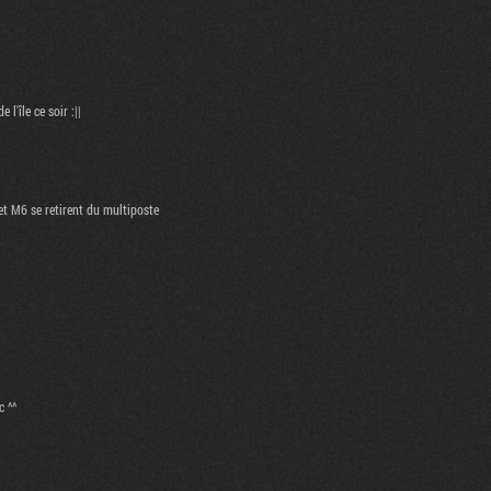
l'île ce soir :||
 et M6 se retirent du multiposte
c ^^