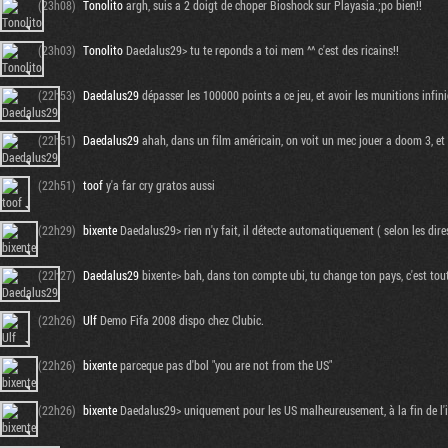
(23h08)
Tonolito
argh, suis a 2 doigt de choper Bioshock sur Playasia.;po bien!!
(23h03)
Tonolito
Daedalus29> tu te reponds a toi mem ^^ c'est des ricains!!
(22h53)
Daedalus29
dépasser les 100000 points a ce jeu, et avoir les munitions infin
(22h51)
Daedalus29
ahah, dans un film américain, on voit un mec jouer a doom 3, et se 
(22h51)
toof
y'a far cry gratos aussi
(22h29)
bixente
Daedalus29> rien n'y fait, il détecte automatiquement ( selon les dires
(22h27)
Daedalus29
bixente> bah, dans ton compte ubi, tu change ton pays, c'est tou
(22h26)
Ulf
Demo Fifa 2008 dispo chez Clubic.
(22h26)
bixente
parceque pas d'bol "you are not from the US"
(22h26)
bixente
Daedalus29> uniquement pour les US malheureusement, à la fin de l'in