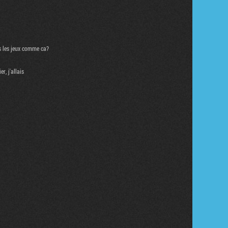
ns les jeux comme ca?
r, j'allais