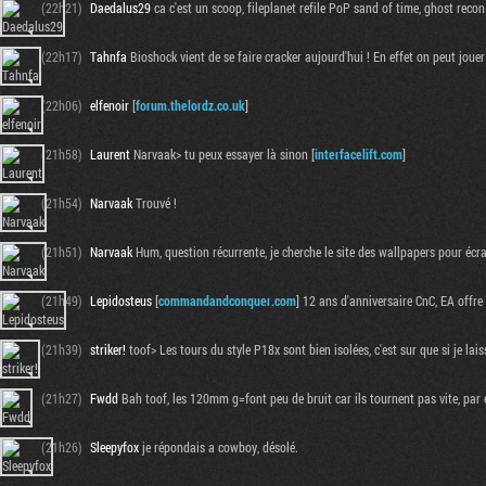
(22h21)
Daedalus29
ca c'est un scoop, fileplanet refile PoP sand of time, ghost reco
(22h17)
Tahnfa
Bioshock vient de se faire cracker aujourd'hui ! En effet on peut joue
(22h06)
elfenoir
[
forum.thelordz.co.uk
]
(21h58)
Laurent
Narvaak> tu peux essayer là sinon [
interfacelift.com
]
(21h54)
Narvaak
Trouvé !
(21h51)
Narvaak
Hum, question récurrente, je cherche le site des wallpapers pour écra
(21h49)
Lepidosteus
[
commandandconquer.com
] 12 ans d'anniversaire CnC, EA offre
(21h39)
striker!
toof> Les tours du style P18x sont bien isolées, c'est sur que si je lais
(21h27)
Fwdd
Bah toof, les 120mm g=font peu de bruit car ils tournent pas vite, pa
(21h26)
Sleepyfox
je répondais a cowboy, désolé.