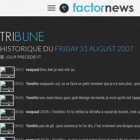
HISTORIQUE DU
FRIDAY 31 AUGUST 2007
JOUR PRECEDENT
(23h51)
vasquaal
Bon, ben je vais voir ça.
(23h50)
Tonolito
vasquaal> oui, ca va faire un petit moment que je n'y suis plus.. pui
(23h49)
Tonolito
non, mais Haze, quoi, quel desisgn de merde, je crois qu'ils ont tappe
(23h48)
vasquaal
23:45 > Tonolito> Et tu refiles la clé bêta à cause du boulot, c'est ça
(23h45)
Tonolito
pas de pb.. puis comme je te l'ai dis, c'"est vraiment une drogue ce je
(23h44)
vasquaal
23:43 > Tonolito> Je vais quand même faire un essai du jeu pour voi