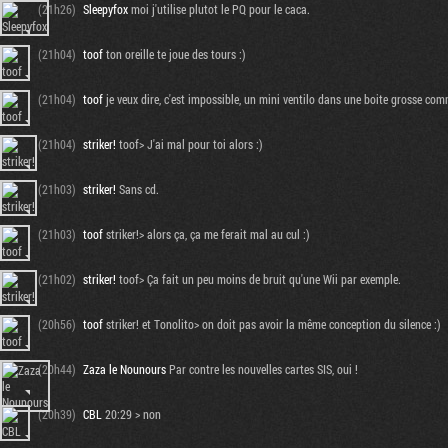
(21h26)
Sleepyfox
moi j'utilise plutot le PQ pour le caca.
(21h04)
toof
ton oreille te joue des tours :)
(21h04)
toof
je veux dire, c'est impossible, un mini ventilo dans une boite grosse co
(21h04)
striker!
toof> J'ai mal pour toi alors :)
(21h03)
striker!
Sans cd.
(21h03)
toof
striker!> alors ça, ça me ferait mal au cul :)
(21h02)
striker!
toof> Ça fait un peu moins de bruit qu'une Wii par exemple.
(20h56)
toof
striker! et Tonolito> on doit pas avoir la même conception du silence :)
(20h44)
Zaza le Nounours
Par contre les nouvelles cartes SIS, oui !
(20h39)
CBL
20:29 > non