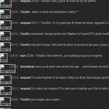
(23h21)
vasquaal
23:20 > Tonolito> Bah, y'aura un crack no cd zizi pitêtre
(23h20)
Tonolito
..dents, à savoir les Américains.J'adore ^^
(23h20)
vasquaal
23:17 > Tonolito> Tu n'y joues que de temps en temps. Apprend à t
(23h19)
Tonolito
concernant, les jeux gratos sur Fileplant (cf canard PC) Après moult
(23h17)
Tonolito
c'est pas le coup, c'est juste de savoir si j'aurais le tps pour y jouer,
(23h14)
xiam
23:08 > Tonolito> ben lache toi , je ne pense pas que tu le regrette
(23h13)
donniedarko
merci ea de sortir une version low gen.... merci konami de sortir
(23h13)
vasquaal
Y'a aussi Rayman et les lapins crétins on dirait dans les jeux graui
(23h11)
vasquaal
Et si dans ton compte FP tu mets que tu habites aus USA et mets u
(23h08)
Tonolito
pas craquer, pas craquer...