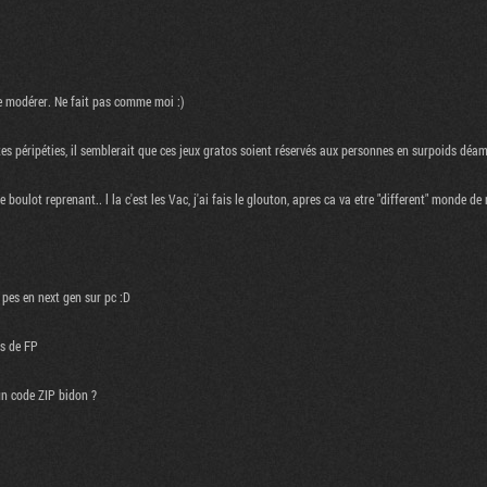
e modérer. Ne fait pas comme moi :)
es péripéties, il semblerait que ces jeux gratos soient réservés aux personnes en surpoids déa
 le boulot reprenant.. l la c'est les Vac, j'ai fais le glouton, apres ca va etre "different" monde d
 pes en next gen sur pc :D
ts de FP
n code ZIP bidon ?