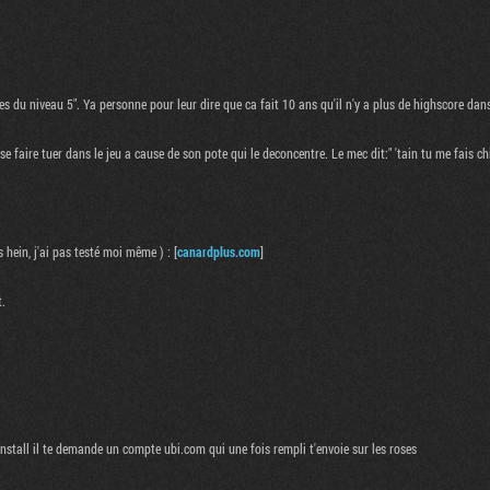
ies du niveau 5". Ya personne pour leur dire que ca fait 10 ans qu'il n'y a plus de highscore da
faire tuer dans le jeu a cause de son pote qui le deconcentre. Le mec dit:" 'tain tu me fais chie
 hein, j'ai pas testé moi même ) : [
canardplus.com
]
t.
stall il te demande un compte ubi.com qui une fois rempli t'envoie sur les roses