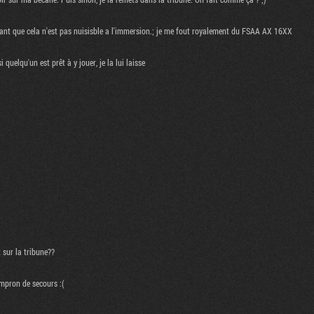
 tant que cela n'est pas nuisisble a l'immersion.; je me fout royalement du FSAA AX 16XX
 quelqu'un est prêt à y jouer, je la lui laisse
t sur la tribune??
empron de secours :(