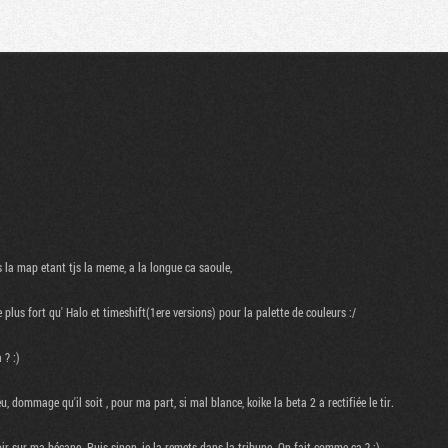
Communauté
Recherche
s la map etant tjs la meme, a la longue ca saoule,
 plus fort qu' Halo et timeshift(1ere versions) pour la palette de couleurs :/
 ? :)
u, dommage qu'il soit , pour ma part, si mal blance, koike la beta 2 a rectifiée le tir.
r sur ma bécane. Puis sinon, je la remets dans la tribune. On fait comme ça ? ;)