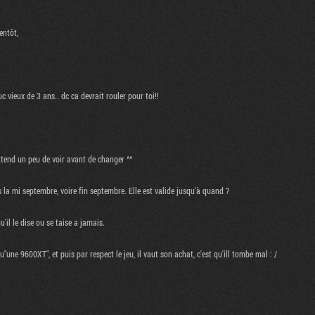
entôt,
 vieux de 3 ans.. dc ca devrait rouler pour toi!!
ttend un peu de voir avant de changer ^^
 la mi septembre, voire fin septembre. Elle est valide jusqu'à quand ?
'il le dise ou se taise a jamais.
u"une 9600XT", et puis par respect le jeu, il vaut son achat, c'est qu'ill tombe mal : /