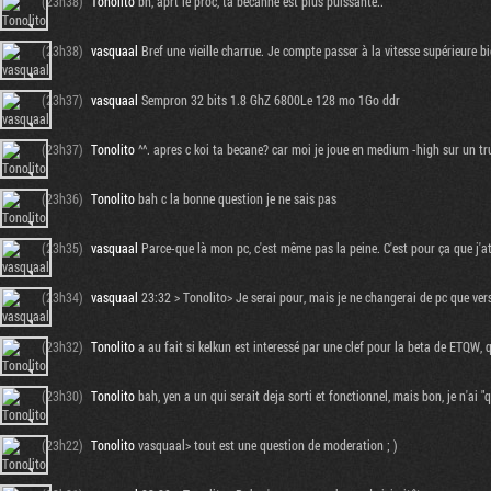
(23h38)
Tonolito
bh, aprt le proc, ta becanne est plus puissante..
(23h38)
vasquaal
Bref une vieille charrue. Je compte passer à la vitesse supérieure bi
(23h37)
vasquaal
Sempron 32 bits 1.8 GhZ 6800Le 128 mo 1Go ddr
(23h37)
Tonolito
^^. apres c koi ta becane? car moi je joue en medium -high sur un truc
(23h36)
Tonolito
bah c la bonne question je ne sais pas
(23h35)
vasquaal
Parce-que là mon pc, c'est même pas la peine. C'est pour ça que j'a
(23h34)
vasquaal
23:32 > Tonolito> Je serai pour, mais je ne changerai de pc que vers
(23h32)
Tonolito
a au fait si kelkun est interessé par une clef pour la beta de ETQW, qu
(23h30)
Tonolito
bah, yen a un qui serait deja sorti et fonctionnel, mais bon, je n'ai "q
(23h22)
Tonolito
vasquaal> tout est une question de moderation ; )