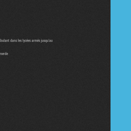
mbulant dans les lycées armés jusqu'au
e merde