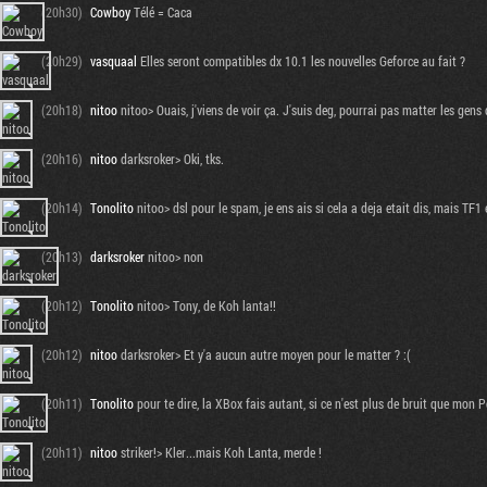
(20h30)
Cowboy
Télé = Caca
(20h29)
vasquaal
Elles seront compatibles dx 10.1 les nouvelles Geforce au fait ?
(20h18)
nitoo
nitoo> Ouais, j'viens de voir ça. J'suis deg, pourrai pas matter les gens de 
(20h16)
nitoo
darksroker> Oki, tks.
(20h14)
Tonolito
nitoo> dsl pour le spam, je ens ais si cela a deja etait dis, mais TF1
(20h13)
darksroker
nitoo> non
(20h12)
Tonolito
nitoo> Tony, de Koh lanta!!
(20h12)
nitoo
darksroker> Et y'a aucun autre moyen pour le matter ? :(
(20h11)
Tonolito
pour te dire, la XBox fais autant, si ce n'est plus de bruit que mon P
(20h11)
nitoo
striker!> Kler...mais Koh Lanta, merde !