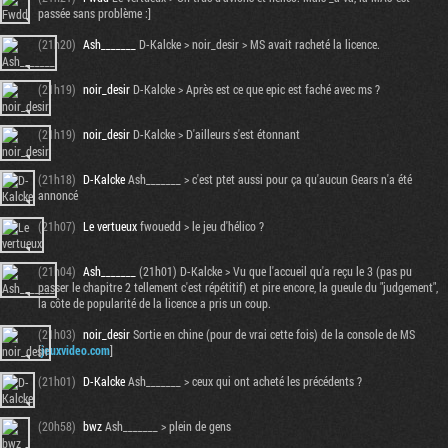
passée sans problème :]
(21h20)
Ash_______
D-Kalcke > noir_desir > MS avait racheté la licence.
(21h19)
noir_desir
D-Kalcke > Après est ce que epic est faché avec ms ?
(21h19)
noir_desir
D-Kalcke > D'ailleurs s'est étonnant
(21h18)
D-Kalcke
Ash_______ > c'est ptet aussi pour ça qu'aucun Gears n'a été
annoncé
(21h07)
Le vertueux
fwouedd > le jeu d'hélico ?
(21h04)
Ash_______
(21h01) D-Kalcke > Vu que l'accueil qu'a reçu le 3 (pas pu
passer le chapitre 2 tellement c'est répétitif) et pire encore, la gueule du "judgement",
la côte de popularité de la licence a pris un coup.
(21h03)
noir_desir
Sortie en chine (pour de vrai cette fois) de la console de MS
[
jeuxvideo.com
]
(21h01)
D-Kalcke
Ash_______ > ceux qui ont acheté les précédents ?
(20h58)
bwz
Ash_______ > plein de gens