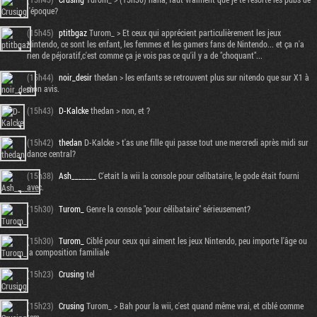
l'époque?
(15h45)
ptitbgaz
Turom_ > Et ceux qui apprécient particulièrement les jeux
Nintendo, ce sont les enfant, les femmes et les gamers fans de Nintendo... et ça n'a
rien de péjoratif,c'est comme ça je vois pas ce qu'il y a de "choquant"...
(15h44)
noir_desir
thedan > les enfants se retrouvent plus sur nitendo que sur X1 à
mon avis.
(15h43)
D-Kalcke
thedan > non, et ?
(15h42)
thedan
D-Kalcke > t'as une fille qui passe tout une mercredi après midi sur
dance central?
(15h38)
Ash_______
C'etait la wii la console pour celibataire, le gode était fourni
avec.
(15h30)
Turom_
Genre la console "pour célibataire" sérieusement?
(15h30)
Turom_
Ciblé pour ceux qui aiment les jeux Nintendo, peu importe l'âge ou
la composition familiale
(15h23)
Crusing
tel
(15h23)
Crusing
Turom_ > Bah pour la wii, c'est quand même vrai, et ciblé comme