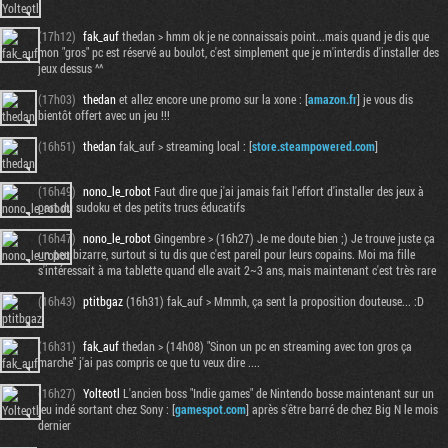
(17h12)
fak_auf
thedan > hmm ok je ne connaissais point...mais quand je dis que
mon "gros" pc est réservé au boulot, c'est simplement que je m'interdis d'installer des
jeux dessus ^^
(17h03)
thedan
et allez encore une promo sur la xone : [
amazon.fr
] je vous dis
bientôt offert avec un jeu !!!
(16h51)
thedan
fak_auf > streaming local : [
store.steampowered.com
]
(16h49)
nono_le_robot
Faut dire que j'ai jamais fait l'effort d'installer des jeux à
part du sudoku et des petits trucs éducatifs
(16h47)
nono_le_robot
Gingembre > (16h27) Je me doute bien ;) Je trouve juste ça
un peu bizarre, surtout si tu dis que c'est pareil pour leurs copains. Moi ma fille
s'intéressait à ma tablette quand elle avait 2~3 ans, mais maintenant c'est très rare
(16h43)
ptitbgaz
(16h31) fak_auf > Mmmh, ça sent la proposition douteuse... :D
(16h31)
fak_auf
thedan > (14h08) "Sinon un pc en streaming avec ton gros ça
marche" j'ai pas compris ce que tu veux dire ....
(16h27)
Yolteotl
L'ancien boss "Indie games" de Nintendo bosse maintenant sur un
jeu indé sortant chez Sony : [
gamespot.com
] après s'être barré de chez Big N le mois
dernier