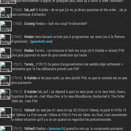
installé énormément d'applis, et quelques jeux, mais ça a suffit à créer l'étincelle !
(17h56)
fak_auf
D-Kalcke > de ce que j'ai vu, je dirais quantum et the order....ok, je
vais continuer d'attendre
(17h50)
Crusing
thedan > bah ma coup? le dimanche?
(17h47)
thedan
tiens konami arriver pas à programmer sur xone (ou à la flemme
d'optimiser) : [
gamekult.com
]
(17h46)
thedan
Turom_ > je m'escuse et bah ma coup (et D-Kalcke a raison) PS4
plus jeux japonais et xone du gros américain qui tache
(17h21)
Turom_
(17h17) Ce genre d'argumentation me semble déjà nettement +
pertinente que "si t'es célibataire prends une PS4"
(17h18)
D-Kalcke
et les jeux multi, ça sera plutôt PS4, vu que la console est un peu
plus puissante
(17h17)
D-Kalcke
fak_auf > ça dépend à quoi tu veux jouer, si tu veux Halo, Gears,
Quantum Break etc. c'est Xbox One, si tu veux Bloodborne, Uncharted 4, The Order
1886 etc. c'est PS4
(17h15)
Yolteotl
Un seul jeu X1 dans le top 20 (Fifa15 19ème), le pack X1+Fifa 15
est 38ème. La Ps4 nue est 10ème et Fifa15 Ps4 est 3ème. Au final, c'est exactement
la même situation qu'il y a un an quand on regardait les précommandes
(17h12)
Yolteotl
thedan > [
amazon.fr
] quand tu vois ça, tu comprends pourquoi.