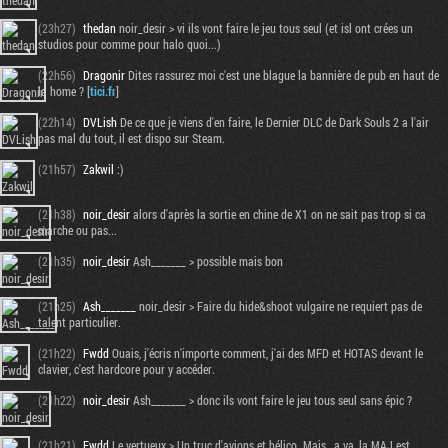
(23h27)
thedan
noir_desir > vi ils vont faire le jeu tous seul (et isl ont crées un
studios pour comme pour halo quoi...)
(22h56)
Dragonir
Dites rassurez moi c'est une blague la bannière de pub en haut de
la home ? [
tici.fr
]
(22h14)
DVLish
De ce que je viens d'en faire, le Dernier DLC de Dark Souls 2 a l'air
pas mal du tout, il est dispo sur Steam.
(21h57)
Zakwil
:)
(21h38)
noir_desir
alors d'après la sortie en chine de X1 on ne sait pas trop si ca
marche ou pas...
(21h35)
noir_desir
Ash_______ > possible mais bon
Tribune
(21h25)
Ash_______
noir_desir > Faire du hide&shoot vulgaire ne requiert pas de
talent particulier.
(21h22)
Fwdd
Ouais, j'écris n'importe comment, j'ai des MFD et HOTAS devant le
clavier, c'est hardcore pour y accéder.
(21h22)
noir_desir
Ash_______ > donc ils vont faire le jeu tous seul sans épic ?
(21h21)
Fwdd
Le vertueux > Un truc d'avions et hélico. Mais _a va, la MAJ est