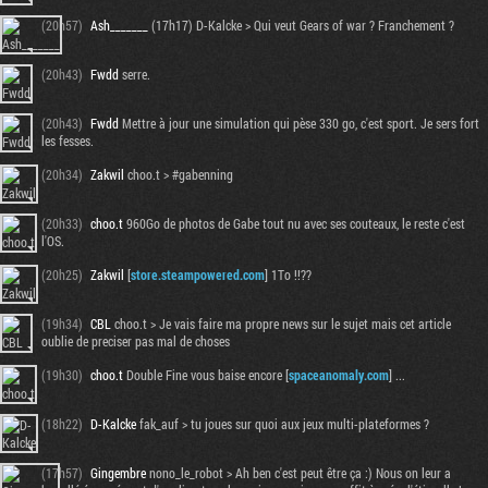
(20h57)
Ash_______
(17h17) D-Kalcke > Qui veut Gears of war ? Franchement ?
(20h43)
Fwdd
serre.
(20h43)
Fwdd
Mettre à jour une simulation qui pèse 330 go, c'est sport. Je sers fort
les fesses.
(20h34)
Zakwil
choo.t > #gabenning
(20h33)
choo.t
960Go de photos de Gabe tout nu avec ses couteaux, le reste c'est
l'OS.
(20h25)
Zakwil
[
store.steampowered.com
] 1To !!??
(19h34)
CBL
choo.t > Je vais faire ma propre news sur le sujet mais cet article
oublie de preciser pas mal de choses
(19h30)
choo.t
Double Fine vous baise encore [
spaceanomaly.com
] ...
(18h22)
D-Kalcke
fak_auf > tu joues sur quoi aux jeux multi-plateformes ?
(17h57)
Gingembre
nono_le_robot > Ah ben c'est peut être ça :) Nous on leur a