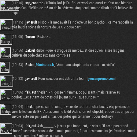
(11h16)
sgt_canardo
(10h00) Bof je l'ai fini ce week end aussi et c'est une histoire
digne d'un téléfilm de m6 ou de la série walking dead comme d'hab don't believe the
hype
(11h15)
javierulf
Risbo > le mec avait l'air d'etre un bon psycho... ça me rappelle la
très inutile scène de torture de GTA V qque part...
(11h05)
Turom_
Risbo > ...
(10h56)
Zakwil
Risbo > quelle drogue de merde... et dire qu'on laisse les gens
cultiver du code chez eux sans contrôle !
(10h53)
Risbo
[
20minutes.fr
] "Accro aux stupéfiants et aux jeux vidéo"
(10h33)
javierulf
Pour ceux qui ont détruit la leur : [
jeuxenpromo.com
]
(10h06)
fak_auf
thedan > ni gosse ni femme, pc puissant (mais réservé au
boulot)....et autant de potes qui jouent sur x1 que sur ps4 ^^
(10h04)
thedan
perso sur la xone, je viens de tout brancher box tv etc, je viens de
virer le lecteur de BR. Après comme le dit Ash, si on est objectif, et que t'as un pc qui
envoie reste sur pc (sauf si t'as des potes qui te tannent pour destiny)
(10h03)
fak_auf
Ash_______ > je suis pas impatient, je sais qu'il n'y a pas grand
chose à se mettre sous la dent, mais pour moi, à part les manettes (et éventuellement
les live), c'est les 2 mêmes consoles....