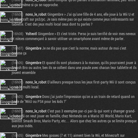
potes" même si ça se rapproche.
(16h08)
nono_le_robot
Gingembre > J'ai qu'une fille de 4 ans, elle joue à la Wii U et
à Minecraft sur ps3/pc. Je sais même pas ce qui existe comme jeux intéressants sur
tablette. C'est des jeux multi local ceux dont tu parles ?
(16h08)
Yolteotl
Gingembre > Et c'est triste. Perso je suis terrifié de voir mes neveux
et nièces commençant à savoir utiliser un smartphone avant même de parler.
(16h07)
Gingembre
Je ne dis pas que c'est la norme, mais autour de moi c'est
comme ça
(16h06)
Gingembre
Et quand ils sont plusieurs à la maison, qu'ils pourraient jouer à
Smash Bro ou autre, ben ils se collent dans une piaule avec chacun leur tablette et ils
jouent ensemble
(16h06)
nono_le_robot
D'ailleurs presque tous les jeux first-party Wii U sont conçus
pour le multi local.
(16h05)
Gingembre
Donc j'ai juste l'impression qu'on a un train de retard quand on
parle de "WiiU ou PS4 pour les kids ?"
(16h05)
nono_le_robot
C'est pas 3 exemples par-ci par-là qui vont y changer grand-
chose. Si on veut jouer en famille, chez Nintendo on a Mario 3D World, Mario Kart,
bientôt Smash Bros, Mario Party, etc… Alors que chez les autres ça se limite presque
aux jeux indés.
(16h05)
Gingembre
Mes gosses (7 et 11) aiment bien la Wii, et Minecraft sur