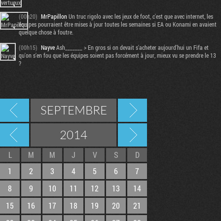
(00h20)
MrPapillon
Un truc rigolo avec les jeux de foot, c'est que avec internet, les
équipes pourraient être mises à jour toutes les semaines si EA ou Konami en avaient
quelque chose à foutre.
(00h15)
Nayve
Ash_______ > En gros si on devait s'acheter aujourd'hui un Fifa et
qu'on s'en fou que les équipes soient pas forcément à jour, mieux vu se prendre le 13
?
SEPTEMBRE
2014
L
M
M
J
V
S
D
1
2
3
4
5
6
7
8
9
10
11
12
13
14
15
16
17
18
19
20
21