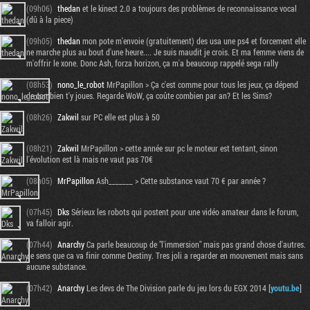
(09h06)
thedan
et le kinect 2.0 a toujours des problèmes de reconnaissance vocal
(dû à la piece)
(09h05)
thedan
mon pote m'envoie (gratuitement) des usa une ps4 et forcement elle
ne marche plus au bout d'une heure.... Je suis maudit je crois. Et ma femme viens de
m'offrir le xone. Donc Ash, forza horizon, ça m'a beaucoup rappelé sega rally
(08h53)
nono_le_robot
MrPapillon > Ça c'est comme pour tous les jeux, ça dépend
de combien t'y joues. Regarde WoW, ça coûte combien par an? Et les Sims?
(08h26)
Zakwil
sur PC elle est plus à 50
(08h21)
Zakwil
MrPapillon > cette année sur pc le moteur est tentant, sinon
l'évolution est là mais ne vaut pas 70€
(08h05)
MrPapillon
Ash_______ > Cette substance vaut 70 € par année ?
(07h45)
Dks
Sérieux les robots qui postent pour une vidéo amateur dans le forum,
va falloir agir.
(07h44)
Anarchy
Ca parle beaucoup de "l'immersion" mais pas grand chose d'autres.
Je sens que ca va finir comme Destiny. Tres joli a regarder en mouvement mais sans
aucune substance.
(07h42)
Anarchy
Les devs de The Division parle du jeu lors du EGX 2014 [
youtu.be
]