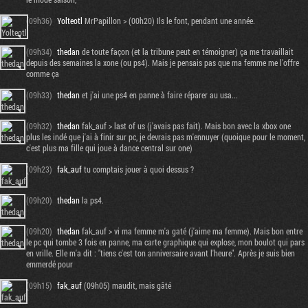
(09h36)
Yolteotl
MrPapillon > (00h20) Ils le font, pendant une année.
(09h34)
thedan
de toute façon (et la tribune peut en témoigner) ça me travaillait
depuis des semaines la xone (ou ps4). Mais je pensais pas que ma femme me l'offre
comme ça
(09h33)
thedan
et j'ai une ps4 en panne à faire réparer au usa...
(09h32)
thedan
fak_auf > last of us (j'avais pas fait). Mais bon avec la xbox one
plus les indé que j'ai à finir sur pc, je devrais pas m'ennuyer (quoique pour le moment,
c'est plus ma fille qui joue à dance central sur one)
(09h23)
fak_auf
tu comptais jouer à quoi dessus ?
(09h20)
thedan
la ps4.
(09h20)
thedan
fak_auf > vi ma femme m'a gaté (j'aime ma femme). Mais bon entre
le pc qui tombe 3 fois en panne, ma carte graphique qui explose, mon boulot qui pars
en vrille. Elle m'a dit : "tiens c'est ton anniversaire avant l'heure". Après je suis bien
emmerdé pour
(09h15)
fak_auf
(09h05) maudit, mais gâté