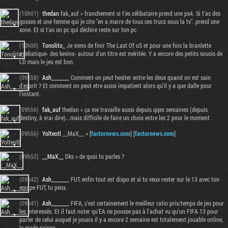
(10h01)
thedan
fak_auf > franchement si t'es célibataire prend une ps4. Si t'as des
gosses et une femme qui je cite "en a marre de tous ces trucs sous la tv". prend une
xone. Et si t'as un pc qui déchire reste sur ton pc
(10h00)
Tonolito_
Je viens de finir The Last Of uS et pour une fois la branlette
médiatique- des kevins- autour d'un titre est méritée. Y a encore des petits soucis de
LD mais le jeu est bon.
(09h58)
Ash_______
Comment on peut hesiter entre les deux quand on est sain
d'esprit ? Et comment on peut etre aussi impatient alors qu'il y a que dalle pour
l'instant.
(09h56)
fak_auf
thedan > ça me travaille aussi depuis qqes semaines (depuis
destiny, à vrai dire)...mais difficile de faire un choix entre les 2 pour le moment
(09h56)
Yolteotl
__MaX__ > [
factornews.com
] [
factornews.com
]
(09h52)
__MaX__
Dks > de quoi tu parles ?
(09h42)
Ash_______
FUT, enfin tout est dispo et si tu veux rester sur le 13 avec ton
equipe FUT, tu peux.
(09h41)
Ash_______
FIFA, c'est certainement le meilleur ratio prix/temps de jeu pour
les interessés. Et il faut noter qu'EA ne pousse pas à l'achat vu qu'un FIFA 13 pour
parler de celui auquel je jouais il y a encore 2 semaine est totalement jouable online,
le mode saison,