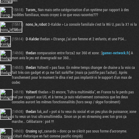
tem
(15h18)
Turom_
Nan mais cette catégorisation d'un système par rapport à des
modèles familiaux, vouss croyez à ce que vous racontez???
(15h17)
nono_le_robot
D-Kalcke > La console familiale c'est la Wii U, pas la X1 ni la
PS4
(15h14)
D-Kalcke
thedan > Etrange, j'ai une femme et 2 enfants, et une PS4...
(14h56)
thedan
comparasion entre forza2 sur 360 et xone : [
gamer-network.fr
] A
mon avis le jeu est downgradé sur 360...
(14h55)
thedan
Yolteotl > pas faux. En même temps changer de chaine a la voix ca
fait très con gadget et ça me fait surkiffer (mais ça justifie pas l'achat). Après
franchement pour le moment le dlna n'est pas implanté ni le support d'un max de
codec
(14h19)
Yolteotl
thedan > Et encore, "l'ultra multimédia", en France tu le perds pas
mal par rapport aux US, et à terme, je suis relativement convaincu que les deux
consoles auront les mêmes fonctionnalités (hors swap / skype forcément)
(14h08)
thedan
fak_auf > ps4 si tu veux du social et un peu plus de puissance; xone
si tu veux un truc ultramultimédia. Sinon un pc en streaming avec ton gros ça
marche... Célibataire : ps4 !!!
(14h03)
Crusing
sgt_canardo > donc ça ne s'écrit pas sous forme d'acronyme.
(c'était rhétorique en fait comme pacific rimjob)