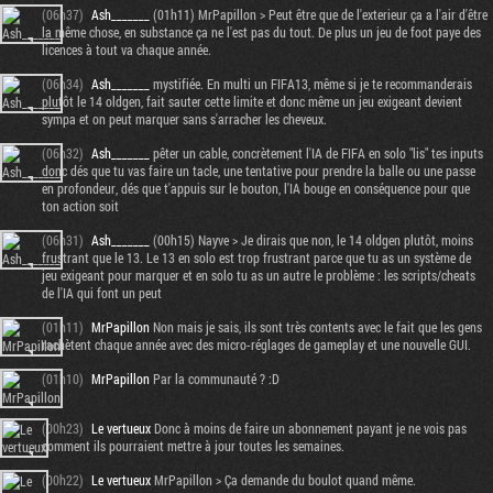
(06h37)
Ash_______
(01h11) MrPapillon > Peut être que de l'exterieur ça a l'air d'être
la même chose, en substance ça ne l'est pas du tout. De plus un jeu de foot paye des
licences à tout va chaque année.
(06h34)
Ash_______
mystifiée. En multi un FIFA13, même si je te recommanderais
plutôt le 14 oldgen, fait sauter cette limite et donc même un jeu exigeant devient
sympa et on peut marquer sans s'arracher les cheveux.
(06h32)
Ash_______
pêter un cable, concrètement l'IA de FIFA en solo "lis" tes inputs
donc dés que tu vas faire un tacle, une tentative pour prendre la balle ou une passe
en profondeur, dés que t'appuis sur le bouton, l'IA bouge en conséquence pour que
ton action soit
(06h31)
Ash_______
(00h15) Nayve > Je dirais que non, le 14 oldgen plutôt, moins
frustrant que le 13. Le 13 en solo est trop frustrant parce que tu as un système de
jeu exigeant pour marquer et en solo tu as un autre le problème : les scripts/cheats
de l'IA qui font un peut
(01h11)
MrPapillon
Non mais je sais, ils sont très contents avec le fait que les gens
rachètent chaque année avec des micro-réglages de gameplay et une nouvelle GUI.
(01h10)
MrPapillon
Par la communauté ? :D
(00h23)
Le vertueux
Donc à moins de faire un abonnement payant je ne vois pas
comment ils pourraient mettre à jour toutes les semaines.
(00h22)
Le vertueux
MrPapillon > Ça demande du boulot quand même.