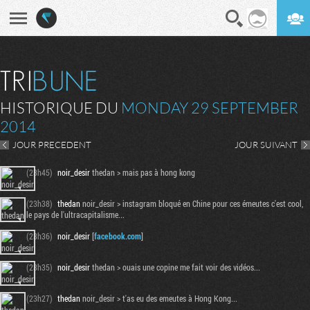
En direct
Digest
HISTORIQUE DU
MONDAY 29 SEPTEMBER
2014
JOUR PRECEDENT
JOUR SUIVANT
(23h45)
noir_desir
thedan > mais pas à hong kong
(23h38)
thedan
noir_desir > instagram bloqué en Chine pour ces émeutes c'est cool,
le pays de l'ultracapitalisme...
(23h36)
noir_desir
[
facebook.com
]
(23h35)
noir_desir
thedan > ouais une copine me fait voir des vidéos...
(23h27)
thedan
noir_desir > t'as eu des emeutes à Hong Kong...