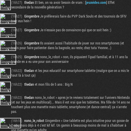
(16h27)
thedan
Et ben, on va avoir besoin de vram : [
jeuxvideo.com
] Effet
secondaire de la nouvelle génération ?
(16h27)
Gingembre
Je préfèrerais faire du PVP Dark Souls et des tournois de SFIV
avec eux hein !
(16h27)
Gingembre
Je n'essaie pas de convaincre qui que ce soit hein :)
(16h26)
Gingembre
Ils avaient aussi l'habitude de jouer sur nos smartphones (et
ouais pour faire patienter dans la bagnole, au reste, chez tata Yvonne...)
(16h25)
Gingembre
nono_le_robot > non, ils piquaient l'ipad familial, et à 11 ans la
grande en a eu une pour son anniversaire
(16h22)
thedan
et les jeux educatif sur smartphone tablette (malgre que on a mis le
haut là à tout ça)
(16h22)
thedan
et mon fils de 5 ans : Big N
(16h22)
thedan
nono_le_robot > apres je te reviens totalement sur l'univers Nintendo
(et sur les jeux en multilocal)... Mais il est vrai que les tablettes. Ma fille de 14 ans ne
touchent plus une manette mais tablette, smartphone (et dance central) ça n'arrete
pas.
(16h18)
nono_le_robot
Gingembre > Une tablette est plus intuitive pour un gosse de
2 ans, mais déjà à 4 c'est kif kif. Un gamin à beaucoup moins de mal à s'habituer à
une manette qu'un adulte