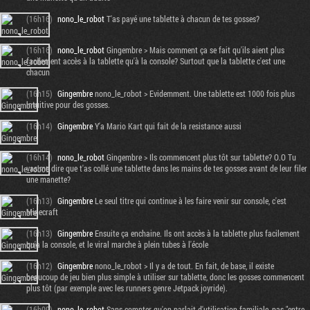
(16h16)
nono_le_robot
T'as payé une tablette à chacun de tes gosses?
(16h16)
nono_le_robot
Gingembre > Mais comment ça se fait qu'ils aient plus
facilement accès à la tablette qu'à la console? Surtout que la tablette c'est une
chacun
(16h15)
Gingembre
nono_le_robot > Evidemment. Une tablette est 1000 fois plus
intuitive pour des gosses.
(16h14)
Gingembre
Y'a Mario Kart qui fait de la resistance aussi
(16h14)
nono_le_robot
Gingembre > Ils commencent plus tôt sur tablette? O.O Tu
vas me dire que t'as collé une tablette dans les mains de tes gosses avant de leur filer
une manette?
(16h13)
Gingembre
Le seul titre qui continue à les faire venir sur console, c'est
Minecraft
(16h13)
Gingembre
Ensuite ça enchaine. Ils ont accès à la tablette plus facilement
qu'à la console, et le viral marche à plein tubes à l'école
(16h12)
Gingembre
nono_le_robot > Il y a de tout. En fait, de base, il existe
beaucoup de jeu bien plus simple à utiliser sur tablette, donc les gosses commencent
plus tôt (par exemple avec les runners genre Jetpack joyride).
(16h09)
nono_le_robot
Sans compter qu'on parlait d'utilisation familiale, pas "entre