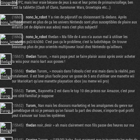
360/PC, mais leur vraie bécane de jeux à eux et leur potes de primaire/college, ben
c'est la tablette (Clash of Clans, Summoner Wars, Growtopia etc...)
(16h03)
nono_le_robot
Y a rien de péjoratif ou cloisonnant là-dedans. Après
effectivement en plus de ça les univers Nintendo sont plus susceptibles de plaire aux
enfants (et de déplaire aux ados) mais c'est plus subjectif
(16h02)
nono_le_robot
thedan > Ma fille de 4 ans n'a aucun mal à utiliser les
manettes ps3/4/x360. C'est pas ça le problème, c'est la ludothèque. On trouve
beaucoup plus de jeux orientés multijoueur local chez Nintendo qu'ailleurs.
(15h57)
thedan
Turom_ > mais papa peut se faire plaisir aussi après avoir acheter
la wiiu pour mario kart aux gosses !
(15h56)
thedan
Turom_ > mouais dans l'obsolu c'est vrai mais dans la réalité, pas
totalement. il est bien plus facile pour un gosse de 5 ans d'utiliser une manette wii
sur MarioKart qu'une manette playsation xbox (ou meme wii pro)
(15h53)
Turom_
Bayonetta 2 est dans le top 10 des précos sur Amazon, c'est pour
son côté familial je suppose
(15h52)
Turom_
Nan mais les discours marketing et les amalgames du genre sur
gameblague ok ici je pensais qu'on faisait la part des choses, n'importe quel profil
peut s'amuser sur tous les systèmes
(15h45)
thedan
noir_desir > ah mais clairement mon fils passe des heures sur ma
wii
(15h45)
Crusing
Turom_ > (15h30) haha, faut vraiment que je te resorte les pubs de