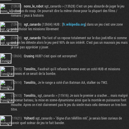
(13h38)
nono_le_robot
sgt_canardo > (13h28) C'est un peu absurde de juger le jeu
là-dessus du coup. On pourrait dire la même chose pour la plupart des films /
romans / jeux à histoire.
(13h29)
sgt_canardo
(13h04) HUB : [
fr.wikipedia.org
] dans un jeu c'est une zone
pour choisir les missions librement
(13h28)
sgt_canardo
The last of us repose totalement sur le duo joel/ellie si comme
moi on les déteste alors le jeu perd 90% de son intérêt. C'est pas un mauvais jeu mais
je n'ai pas apprécier y jouer.
(13h04)
Crusing
HUB? c'est quoi cet acronyme?
(12h15)
Tonolito_
Faudrait qu'il refasse le meme avec un coté HUB et missions
annexes et ce serait de la bombe.
(12h14)
Tonolito_
Je le range a coté d'un Batman AA, stalker ou TW2.
(12h13)
Tonolito_
sgt_canardo > (11h16) Je suis le premier a cracher... mais malgré
le scenar bateau, la mise en scene-dynamisme ainsi que la montée en puissance font
mouche. Apres ce n'est clairement pas le jeu du siecle mais cela demeure un tres bon
titre.
(11h21)
Yolteotl
sgt_canardo > "digne d'un téléfilm m6", je serais bien curieux de
savoir quel scénar de jeu te fait bander.