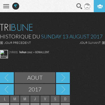
En direct
Digest
HISTORIQUE DU
SUNDAY 13 AUGUST 2017
JOUR PRECEDENT
JOUR SUIVANT
(10h03)
hohun
zouz > GENIALLENT
AOUT
2017
L
M
M
J
V
S
D