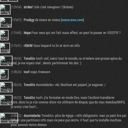
(12h54)
striker!
Ouh c'est meugnon ! (Brèves)
(11h57)
Prodigy
de mieux en mieux [
numerama.com
]
(11h45)
Nope
Pour ceux qui ont fait mass effect, on peut le passer en VOSTFR ?
(11h41)
rEkOM
Sous leopard tu lis et écris en ntfs
(10h26)
Tonolito
toof> ouf, merci tout le monde, ca m'enleve une grosse epine du
pied, je me voyais mal , devoir partitionner les doc :)
(10h24)
toof
nope, freeware
(10h24)
Tonolito
donniedarko> oki, Macfuse est payant, je suppose :/
(10h23)
Tonolito
toof> j'ia formater en mode Dos, mais l'archive transferrer
foire..donc la je n'ai comme choix via utilitaire de disque, que du mac etendue(NHFS,
je crois) c'est bon?...
(10h22)
donniedarko
Tonolito> plus de 4giga > ntfs obligatoire. mac os peut lire par
défaut une partitions ntfs mais ne peux pas écrire. il faut que tu installe macfuse
pour pouvoir écrire dessus