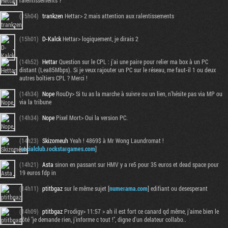
ralentissements ?
(15h04)
trankzen
Hettar> 2 mais attention aux ralentissements
(15h01)
D-Kalck
Hettar> logiquement, je dirais 2
(14h52)
Hettar
Question sur le CPL : j'ai une paire pour relier ma box à un PC
distant (Lea85Mbps). Si je veux rajouter un PC sur le réseau, me faut-il 1 ou deux
autres boîtiers CPL ? Merci !
(14h34)
Nope
RouDy> Si tu as la marche à suivre ou un lien, n'hésite pas via MP ou
via la tribune
(14h34)
Nope
Pixel Mort> Oui la version PC.
(14h23)
Skizomeuh
Yeah ! 4869$ à Mr Wong Laundromat !
[
socialclub.rockstargames.com
]
(14h21)
Asta
sinon en passant sur HMV y a re5 pour 35 euros et dead space pour
19 euros fdp in
(14h11)
ptitbgaz
sur le même sujet [
numerama.com
] edifiant ou desesperant
(14h09)
ptitbgaz
Prodigy> 11:57 > ah il est fort ce canard qd même, j'aime bien le
côté "je demande rien, j'informe c tout !", digne d'un delateur collabo..