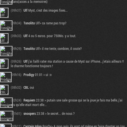
plans(acces a la memoires)
(09h37)
Ulf
Myst, c'est des images fixes...
(09h34)
Tonolito
Ulf> ca rame pas trop?
(09h33)
Ulf
4 ou 5 euros. pour 750Mo. y a tout.
(09h29)
Tonolito
Ulf> il me tente, combien, il coute?
(09h26)
Ulf
j'ai failli rater ma station a cause de Myst sur iPhone...j'etais ailleurs !!
le charme fonctionne toujours !
(09h16)
Prodigy
01:01 > ui :o
(08h32)
CBL
oui
(02h24)
Requiem
23:38 > putain une sale grosse qui se la joue je fais ma belle, j'ai
cru qu'elle etait mort elle...
(01h01)
snoopers
23:38 > le secret... de nous ?
(00h11)
Captain Igloo
RouDy> A mon avis, ils vont qd même en faire chanter un (ou