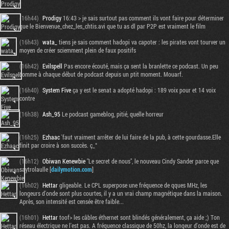
(16h44)
Prodigy
16:43 > je sais surtout pas comment ils vont faire pour déterminer
que le Bienvenue_chez_les_chtis.avi que tu as dl par P2P est vraiment le film
(16h43)
wata_
tiens je sais comment hadopi va capoter : les pirates vont tourver un
moyen de créer sciemment plein de faux positifs
(16h42)
Evilspell
Pas encore écouté, mais ça sent la branlette ce podcast. Un peu
comme à chaque début de podcast depuis un ptit moment. Mouarf.
(16h40)
System Five
ça y est le senat a adopté hadopi : 189 voix pour et 14 voix
contre
(16h38)
Ash_95
Le podcast gameblog, pitié, quelle horreur
(16h25)
Ezhaac
'faut vraiment arrêter de lui faire de la pub, à cette gourdasse.Elle
finit par croire à son succès. ç_°
(16h12)
Obiwan Kenewbie
"Le secret de nous", le nouveau Cindy Sander parce que
saytrolaulle [
dailymotion.com
]
(16h02)
Hettar
gligeable. Le CPL superpose une fréquence de qques MHz, les
longeurs d'onde sont plus courtes, il y a un vrai champ magnétique dans la maison.
Après, son intensité est censée être faible...
(16h01)
Hettar
toof> les câbles éthernet sont blindés généralement, ça aide ;) Ton
réseau électrique ne l'est pas. A fréquence classique de 50hz, la longeur d'onde est de