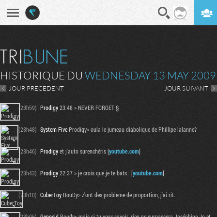
En direct
Digest
HISTORIQUE DU
WEDNESDAY 13 MAY 2009
JOUR PRECEDENT
JOUR SUIVANT
(23h59)
Prodigy
23:48 > NEVER FORGET §
(23h48)
System Five
Prodigy> oula le jumeau diabolique de Phillipe lalanne?
(23h46)
Prodigy
et j'auto surenchéris [
youtube.com
]
(23h43)
Prodigy
22:37 > je crois que je te bats : [
youtube.com
]
(23h10)
CuberToy
RouDy> z'ont des probleme de proportion, j'ai rit.
(23h06)
Genocid
Roudy> mais si tu veux savoir, rien ne surpassera Joséphine Jo et