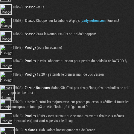
(18h59)
Shasdo
-er +é
(18h58)
Shasdo
Chopper sur la tribune Weplay: [
dailymotion.com
] Enorme!
(18h56)
Shasdo
Zaza le Nounours> Pix or it didn't happen!
(18h43)
Prodigy
(ou à Eurocasino)
(18h43)
Prodigy
je vais l'abonner au spam pour perdre du poids là ce BATARD §
(18h43)
Prodigy
18:20 > j'attends le premier mail de Luc Besson
(18h38)
Zaza le Nounours
MaloneXI> C'est pas des grélons, c'est des balles de golf
qui tombent ici :|
(18h20)
atomix
Bientot les majors avec leur propre police vous vérifier si toute les
musiques de ton mp3 on été téléchargé illégalement ?
(18h18)
Prodigy
18:09 > c'est surtout que ce sont les ayants droits eux mêmes
(Universal, etc) qui vont superviser le flicage
(18h18)
MaloneXI
Rah j'adore bosser quand y a de l'orage...