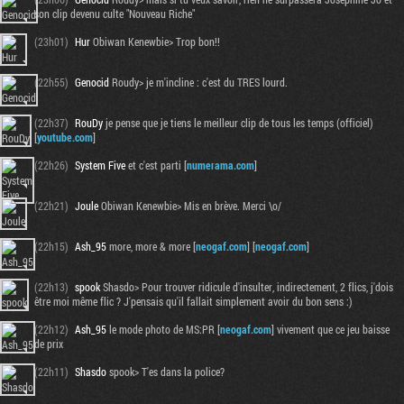
son clip devenu culte "Nouveau Riche"
(23h01)
Hur
Obiwan Kenewbie> Trop bon!!
(22h55)
Genocid
Roudy> je m'incline : c'est du TRES lourd.
(22h37)
RouDy
je pense que je tiens le meilleur clip de tous les temps (officiel)
[
youtube.com
]
(22h26)
System Five
et c'est parti [
numerama.com
]
(22h21)
Joule
Obiwan Kenewbie> Mis en brève. Merci \o/
(22h15)
Ash_95
more, more & more [
neogaf.com
] [
neogaf.com
]
Tribune
(22h13)
spook
Shasdo> Pour trouver ridicule d'insulter, indirectement, 2 flics, j'dois
être moi même flic ? J'pensais qu'il fallait simplement avoir du bon sens :)
(22h12)
Ash_95
le mode photo de MS:PR [
neogaf.com
] vivement que ce jeu baisse
de prix
(22h11)
Shasdo
spook> T'es dans la police?