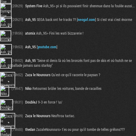
(20h29)
System Five
Ash_95> pi si ils pouvaient finir shenmue dans la foulée aussi...
(20h21)
Ash_95
SEGA back ont he tracks ?? [
neogaf.com
] Si c'est vrai c'est énorme
(19h56)
atomix
Ash_95> Fini les wati bizzarerie !
(19h53)
Ash_95
[
youtube.com
]
(19h52)
Ash_95
"Seine st denis là où les bronzés font pas de skis et où hutch ne se
ballade jamais sans starksy"
(19h52)
Zaza le Nounours
Qu'est-ce qu'il raconte le paysan ?
(19h47)
Niko
Retournez brûler les voitures, bande de racailles
(19h31)
DoubleJ
9-3 en force ! \o/
(19h09)
Zaza le Nounours
Neuftroa tactac.
(19h00)
thedan
ZazaleNounours> t'es ou pour qu'il tombe de telles grélons???