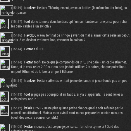
(15h19)
trankzen
Hettar> Théoriquement, avec un boitier (le même boitier hein), ca
doit passer.
(15h17)
toof
donc tu mets deux boitiers cpl l'un sur l'autre sur une prise pour relier
les deux cables à un swicth ?
(15h16)
Havok06
waow le final de Fringe, j'avait du mal à aimer cette serie au debut
mais là ça devient vraiment bon, vivement la saison 2
(15h14)
Hettar
t du PC.
(15h14)
Hettar
toof> De ce que je comprends du CPL, une paie = un cable ethernet.
Donc, si je veux relier 2 PC sur ma box, je dois utiliser 2 x paires, chaque paire liant
un port Ethernet de la box à un port Etherne
(15h14)
trankzen
Hettar> attends, en fait je me demande si je confonds pas un peu
tout
(15h13)
toof
je pige pas pourquoi il en faut 2, si y'a 3 appareils, ils sont reliés à
trois prises, non ?
(15h12)
kakek
13:53 > Reste plus qu'une petite chance qu'elle soit refusée par le
conseil constitutionel. Mais a mon avis il vaut mieux prépare les contre-mesures.
(c'est des vieux le conseil constit.)
(15h05)
Hettar
mouais, c'est ce que je pensais... fait chier :p merci ! Quid des