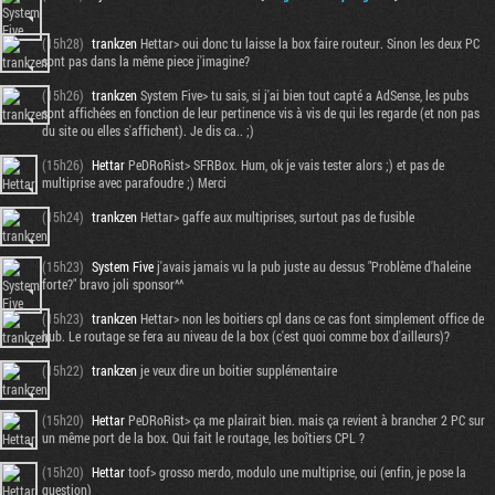
(15h28)
trankzen
Hettar> oui donc tu laisse la box faire routeur. Sinon les deux PC
sont pas dans la même piece j'imagine?
(15h26)
trankzen
System Five> tu sais, si j'ai bien tout capté a AdSense, les pubs
sont affichées en fonction de leur pertinence vis à vis de qui les regarde (et non pas
du site ou elles s'affichent). Je dis ca.. ;)
(15h26)
Hettar
PeDRoRist> SFRBox. Hum, ok je vais tester alors ;) et pas de
multiprise avec parafoudre ;) Merci
(15h24)
trankzen
Hettar> gaffe aux multiprises, surtout pas de fusible
(15h23)
System Five
j'avais jamais vu la pub juste au dessus "Problème d'haleine
forte?" bravo joli sponsor^^
(15h23)
trankzen
Hettar> non les boitiers cpl dans ce cas font simplement office de
hub. Le routage se fera au niveau de la box (c'est quoi comme box d'ailleurs)?
(15h22)
trankzen
je veux dire un boitier supplémentaire
(15h20)
Hettar
PeDRoRist> ça me plairait bien. mais ça revient à brancher 2 PC sur
un même port de la box. Qui fait le routage, les boîtiers CPL ?
(15h20)
Hettar
toof> grosso merdo, modulo une multiprise, oui (enfin, je pose la
question)