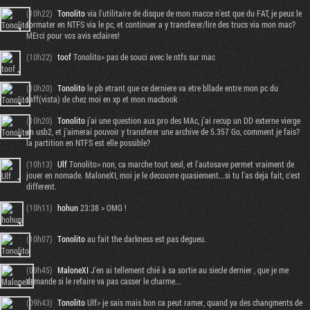
(10h22)
Tonolito
via l'utilitaire de disque de mon macce n'est que du FAT, je peux le
formater en NTFS via le pc, et continuer a y transferer/lire des trucs via mon mac?
MErci pour vos avis eclaires!
(10h22)
toof
Tonolito> pas de souci avec le ntfs sur mac
(10h20)
Tonolito
le pb etrant que ce derniere va etre bllade entre mon pc du
taff(vista) de chez moi en xp et mon macbook
(10h20)
Tonolito
j'ai une question aux pro des MAc, j'ai recup un DD externe vierge
en usb2, et j'aimerai pouvoir y transferer une archive de 5.357 Go, comment je fais?
la partition en NTFS est elle possible?
(10h13)
Ulf
Tonolito> non, ca marche tout seul, et l'autosave permet vraiment de
jouer en nomade. MaloneXI, moi je le decouvre quasiement...si tu l'as deja fait, c'est
different.
(10h11)
hohun
23:38 > OMG !
(10h07)
Tonolito
au fait the darkness est pas degueu.
(09h45)
MaloneXI
J'en ai tellement chié à sa sortie au siecle dernier , que je me
demande si le refaire va pas casser le charme...
(09h43)
Tonolito
Ulf> je sais mais bon ca peut ramer, quand ya des changments de