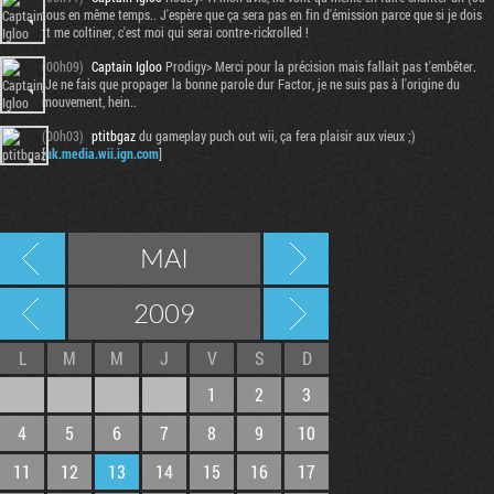
tous en même temps.. J'espère que ça sera pas en fin d'émission parce que si je dois
tt me coltiner, c'est moi qui serai contre-rickrolled !
(00h09)
Captain Igloo
Prodigy> Merci pour la précision mais fallait pas t'embêter.
jJe ne fais que propager la bonne parole dur Factor, je ne suis pas à l'origine du
mouvement, hein..
(00h03)
ptitbgaz
du gameplay puch out wii, ça fera plaisir aux vieux ;)
[
uk.media.wii.ign.com
]
MAI
2009
L
M
M
J
V
S
D
1
2
3
4
5
6
7
8
9
10
11
12
13
14
15
16
17