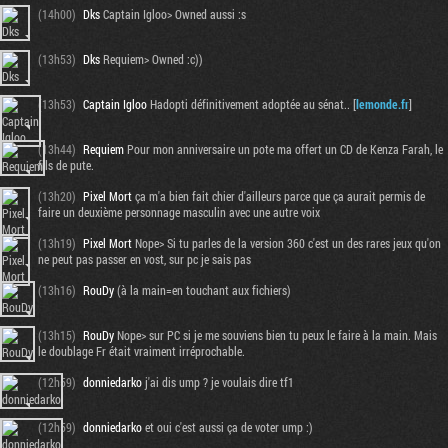
(14h00)
Dks
Captain Igloo> Owned aussi :s
(13h53)
Dks
Requiem> Owned :c))
(13h53)
Captain Igloo
Hadopti définitivement adoptée au sénat.. [
lemonde.fr
]
(13h44)
Requiem
Pour mon anniversaire un pote ma offert un CD de Kenza Farah, le
fils de pute.
(13h20)
Pixel Mort
ça m'a bien fait chier d'ailleurs parce que ça aurait permis de
faire un deuxième personnage masculin avec une autre voix
(13h19)
Pixel Mort
Nope> Si tu parles de la version 360 c'est un des rares jeux qu'on
ne peut pas passer en vost, sur pc je sais pas
(13h16)
RouDy
(à la main=en touchant aux fichiers)
(13h15)
RouDy
Nope> sur PC si je me souviens bien tu peux le faire à la main. Mais
le doublage Fr était vraiment irréprochable.
(12h59)
donniedarko
j'ai dis ump ? je voulais dire tf1
(12h59)
donniedarko
et oui c'est aussi ça de voter ump :)