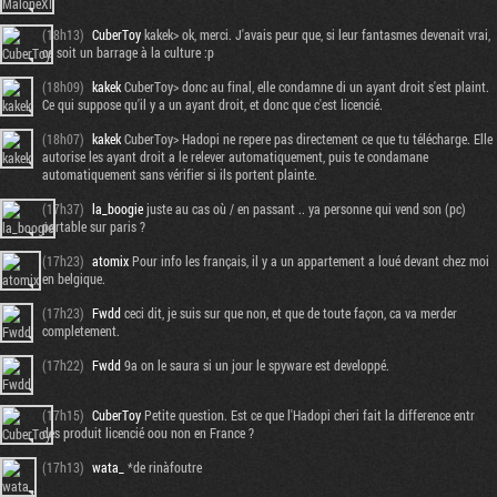
(18h13)
CuberToy
kakek> ok, merci. J'avais peur que, si leur fantasmes devenait vrai,
ce soit un barrage à la culture :p
(18h09)
kakek
CuberToy> donc au final, elle condamne di un ayant droit s'est plaint.
Ce qui suppose qu'il y a un ayant droit, et donc que c'est licencié.
(18h07)
kakek
CuberToy> Hadopi ne repere pas directement ce que tu télécharge. Elle
autorise les ayant droit a le relever automatiquement, puis te condamane
automatiquement sans vérifier si ils portent plainte.
(17h37)
la_boogie
juste au cas où / en passant .. ya personne qui vend son (pc)
portable sur paris ?
(17h23)
atomix
Pour info les français, il y a un appartement a loué devant chez moi
en belgique.
(17h23)
Fwdd
ceci dit, je suis sur que non, et que de toute façon, ca va merder
completement.
(17h22)
Fwdd
9a on le saura si un jour le spyware est developpé.
(17h15)
CuberToy
Petite question. Est ce que l'Hadopi cheri fait la difference entr
des produit licencié oou non en France ?
(17h13)
wata_
*de rinàfoutre