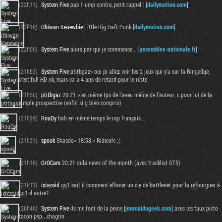
(22h11)
System Five
pas 1 ump contre, petit rappel : [
dailymotion.com
]
(22h10)
Obiwan Kenewbie
Little Big Daft Punk [
dailymotion.com
]
(22h00)
System Five
alors par qui je commence... [
assemblee-nationale.fr
]
(21h53)
System Five
ptitbgaz> oui pi allez voir les 2 jeux qui y'a sur la Ringedge,
c'est full HD ok, mais ca a 4 ans de retard pour le reste
(21h50)
ptitbgaz
20:21 > en même tps de l'aveu même de l'auteur, c pour lui de la
simple prospective (enfin si g bien compris)
(21h39)
RouDy
bah en même temps le rap français...
(21h21)
spook
Shasdo> 18:58 > Ridicule ;(
(21h16)
GrOCam
20:21 oula news of the month (avec tracklist GT5)
(21h13)
ixtezaid
qq1 sait il comment effacer un cle de battlenet pour la refourguer à
qq1 d autre?
(20h40)
System Five
ils me font de la peine [
journaldugeek.com
] avec les faux picto
facon psp...chagrin