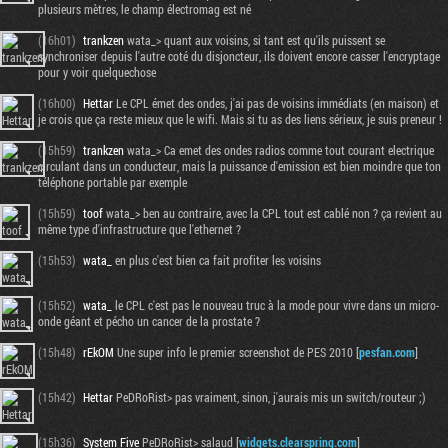
plusieurs mètres, le champ électromag est né
(16h01)
trankzen
wata_> quant aux voisins, si tant est qu'ils puissent se
synchroniser depuis l'autre coté du disjoncteur, ils doivent encore casser l'encryptage
pour y voir quelquechose
(16h00)
Hettar
Le CPL émet des ondes, j'ai pas de voisins immédiats (en maison) et
je crois que ça reste mieux que le wifi. Mais si tu as des liens sérieux, je suis preneur !
(15h59)
trankzen
wata_> Ca emet des ondes radios comme tout courant electrique
circulant dans un conducteur, mais la puissance d'emission est bien moindre que ton
téléphone portable par exemple
(15h59)
toof
wata_> ben au contraire, avec la CPL tout est cablé non ? ça revient au
même type d'infrastructure que l'ethernet ?
(15h53)
wata_
en plus c'est bien ca fait profiter les voisins
(15h52)
wata_
le CPL c'est pas le nouveau truc à la mode pour vivre dans un micro-
onde géant et pécho un cancer de la prostate ?
(15h48)
rEkOM
Une super info le premier screenshot de PES 2010 [
pesfan.com
]
(15h42)
Hettar
PeDRoRist> pas vraiment, sinon, j'aurais mis un switch/routeur ;)
(15h36)
System Five
PeDRoRist> salaud [
widgets.clearspring.com
]