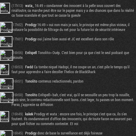
(17h13)
wata_
16:49 > condamner des innocent à la pelle sous couvert des
rinàfoutre, ca marche peut être sur le papier mais y a des chances que dans la réalité
ca fasse scandale et que tout se casse la gueule
(17h02)
Prodigy
16:49 > oui non mais je sais, le principe est même plus vicieux, il
instaure la possibilité de filtrage du net pour la future loi de sécurité intérieure
(17h01)
Prodigy
oui j'aime bien aussi et JC est excellent dans son rôle
(16h56)
Evilspell
Tonolito> Ouép. C'est bien pour ça que c'est le seul podcast que
j'écoute.
(16h53)
Fwdd
Ca tombe niquel Hadopi, il me coupe un an, c'est pile le temps qu'il
faut pour apprendre a faire decoller l'helico de BlackShark
(16h51)
Tonolito
contenus redactionnels, pardon
(16h50)
Tonolito
Evilspell> bah, c'est vrai, qu'il se secouille un peu trop la nouille,
mais sinn, le contenu redactionnelle sont bons..c'est leger, tu passes un bon moment.
Perso, j'apprecie sa diffusion
(16h49)
kakek
Prodigy et wata : encore une fois, le principe c'est que ca, ils s'en
foutent. Ils condamneront d'office des innocents, qui de toute facon ne sauront pas
pour quel fichier ou commetn contester. Et voi
(16h45)
Prodigy
donc de base la surveillance est déjà foireuse