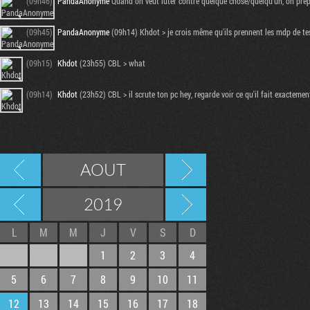
(09h46)
PandaAnonyme
Quand on veut luter contre quelque chose/quelqu'un, on prépar
(09h45)
PandaAnonyme
(09h14) Khdot > je crois même qu'ils prennent les mdp de t
(09h15)
Khdot
(23h55) CBL > what
(09h14)
Khdot
(23h52) CBL > il scrute ton pc hey, regarde voir ce qu'il fait exactemen
AOUT
2019
L
M
M
J
V
S
D
1
2
3
4
5
6
7
8
9
10
11
12
13
14
15
16
17
18