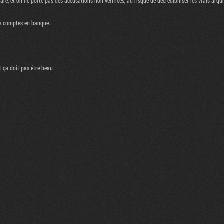
e, et on ne porte pas des accusations non vérifiées, au risque de décrédibiliser les vrais arg
es comptes en banque.
t ça doit pas être beau
Flux RSS