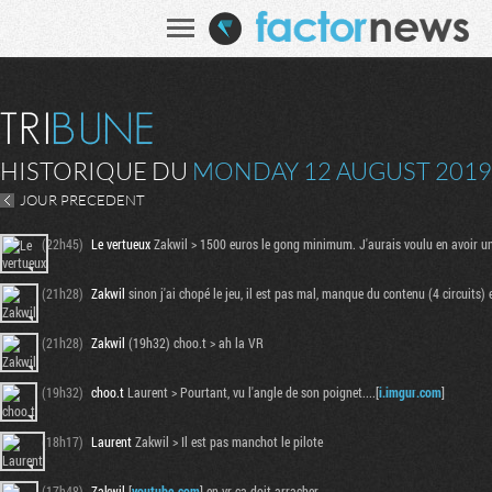
HISTORIQUE DU
MONDAY 12 AUGUST 2019
JOUR PRECEDENT
(22h45)
Le vertueux
Zakwil > 1500 euros le gong minimum. J'aurais voulu en avoir u
(21h28)
Zakwil
sinon j'ai chopé le jeu, il est pas mal, manque du contenu (4 circuits) 
(21h28)
Zakwil
(19h32) choo.t > ah la VR
(19h32)
choo.t
Laurent > Pourtant, vu l'angle de son poignet....[
i.imgur.com
]
(18h17)
Laurent
Zakwil > Il est pas manchot le pilote
(17h48)
Zakwil
[
youtube.com
] en vr ça doit arracher