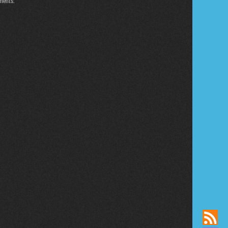
uments.
Tribune