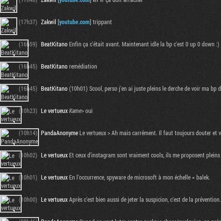
(17h37)
Zakwil
[
youtube.com
] trippant
(16h59)
BeatKitano
Enfin ça c'était avant. Maintenant idle la bp c'est 0 up 0 down :)
(16h45)
BeatKitano
remédiation
(16h45)
BeatKitano
(10h01) Scool, perso j'en ai juste pleins le derche de voir ma bp
(10h23)
Le vertueux
Kame
> oui
(10h14)
PandaAnonyme
Le vertueux > Ah mais carrément. Il faut toujours douter et v
(10h02)
Le vertueux
Et ceux d'instagram sont vraiment cools, ils me proposent plein
(10h01)
Le vertueux
En l’occurrence, spyware de microsoft à mon échelle = balek.
(10h00)
Le vertueux
Après c'est bien aussi de jeter la suspicion, c'est de la prévention