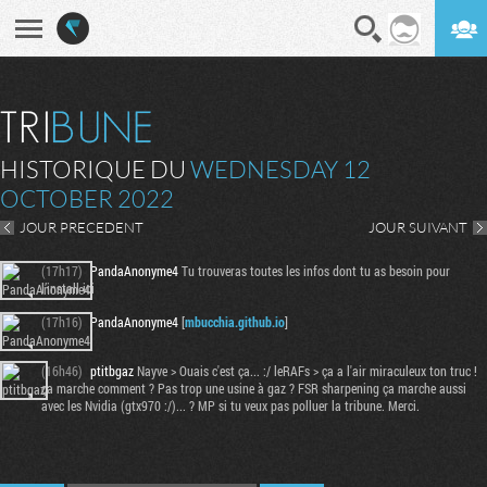
En direct
Digest
HISTORIQUE DU
WEDNESDAY 12
OCTOBER 2022
JOUR PRECEDENT
JOUR SUIVANT
(17h17)
PandaAnonyme4
Tu trouveras toutes les infos dont tu as besoin pour
l’install ici
(17h16)
PandaAnonyme4
[
mbucchia.github.io
]
(16h46)
ptitbgaz
Nayve > Ouais c'est ça... :/ leRAFs > ça a l'air miraculeux ton truc !
ça marche comment ? Pas trop une usine à gaz ? FSR sharpening ça marche aussi
avec les Nvidia (gtx970 :/)... ? MP si tu veux pas polluer la tribune. Merci.