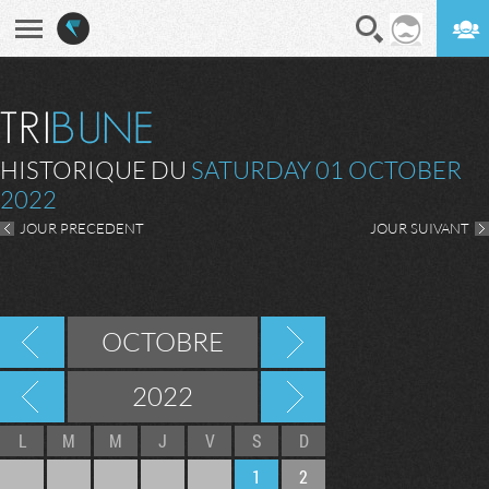
En direct
Digest
HISTORIQUE DU
SATURDAY 01 OCTOBER
2022
JOUR PRECEDENT
JOUR SUIVANT
OCTOBRE
2022
L
M
M
J
V
S
D
1
2