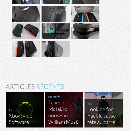
ARTICLES
RÉCENTS
PREVIEW
Tears of
TEST
Metal, le
Looking for
ARTICLE
nouveau
Xbox : vide
Fael, le casse-
William Musō
Software
tête au carré