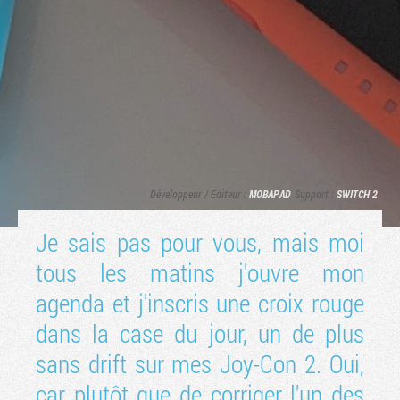
Développeur / Editeur :
MOBAPAD
Support :
SWITCH 2
Je sais pas pour vous, mais moi
Tribune
tous les matins j'ouvre mon
agenda et j'inscris une croix rouge
dans la case du jour, un de plus
sans drift sur mes Joy-Con 2. Oui,
car plutôt que de corriger l'un des