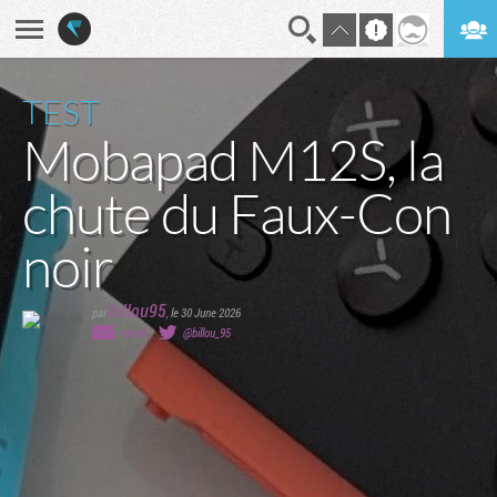
En direct
Digest
TEST
Mobapad M12S, la
chute du Faux-Con
noir
billou95
par
,
le 30 June 2026
email
@billou_95