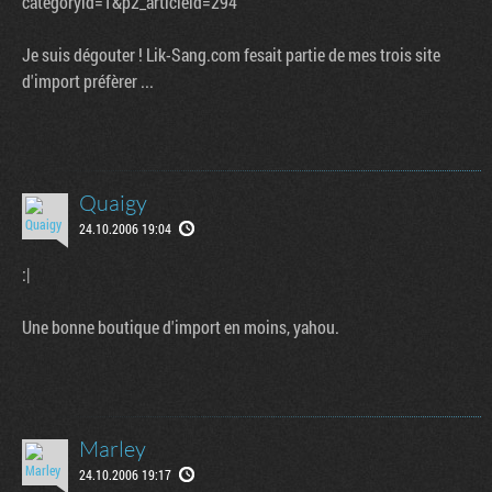
categoryid=1&p2_articleid=294
Je suis dégouter ! Lik-Sang.com fesait partie de mes trois site
d'import préfèrer ...
Quaigy
24.10.2006 19:04
:|
Tribune
Une bonne boutique d'import en moins, yahou.
Marley
24.10.2006 19:17