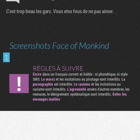
C'est trop beau les gars. Vous etes fous de ne pas aimer.
Screenshots Face of Mankind
1
RÈGLES À SUIVRE
Écrire
dans un français correct et lisible : ni phonétique, ni style
SMS.
Le warez
et les incitations au piratage sont interdits.
La
pornographie
est interdite.
Le racisme
et les incitations au
racisme sont interdits.
L'agressivité
envers d'autres membres, les
menaces, le dénigrement systématique sont interdits.
Éviter les
messages inutiles