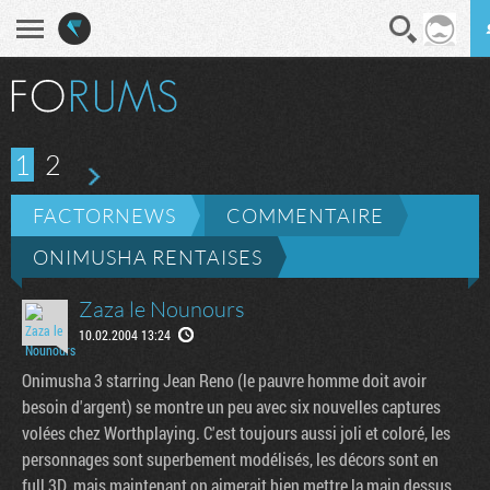
En direct
Diges
1
2
FACTORNEWS
COMMENTAIRE
ONIMUSHA RENTAISES
Zaza le Nounours
10.02.2004 13:24
Onimusha 3 starring Jean Reno (le pauvre homme doit avoir
besoin d'argent) se montre un peu avec six nouvelles captures
volées chez Worthplaying. C'est toujours aussi joli et coloré, les
personnages sont superbement modélisés, les décors sont en
full 3D, mais maintenant on aimerait bien mettre la main dessus