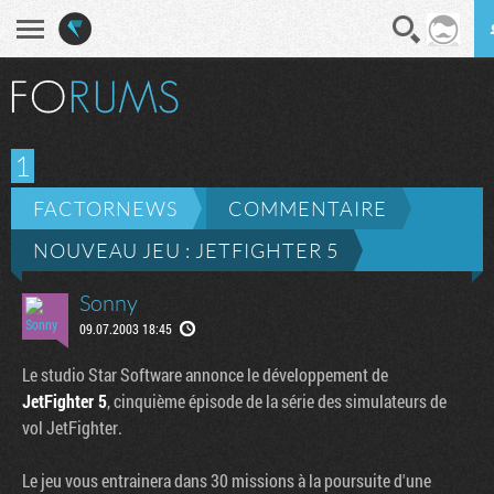
En direct
Diges
1
FACTORNEWS
COMMENTAIRE
NOUVEAU JEU : JETFIGHTER 5
Sonny
09.07.2003 18:45
Le studio Star Software annonce le développement de
JetFighter 5
, cinquième épisode de la série des simulateurs de
vol JetFighter.
Le jeu vous entrainera dans 30 missions à la poursuite d'une