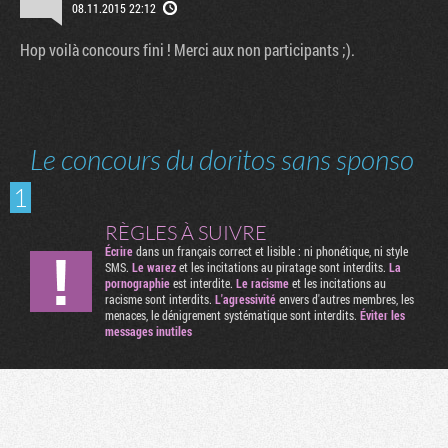
08.11.2015 22:12
Hop voilà concours fini ! Merci aux non participants ;).
Le concours du doritos sans sponso
1
RÈGLES À SUIVRE
Écrire
dans un français correct et lisible : ni phonétique, ni style
SMS.
Le warez
et les incitations au piratage sont interdits.
La
pornographie
est interdite.
Le racisme
et les incitations au
racisme sont interdits.
L'agressivité
envers d'autres membres, les
menaces, le dénigrement systématique sont interdits.
Éviter les
messages inutiles