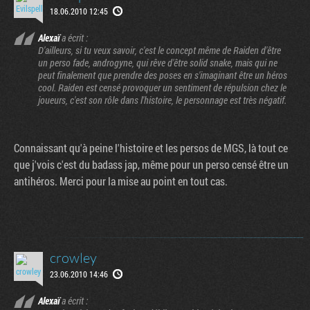
18.06.2010 12:45
Alexaï
a écrit :
D'ailleurs, si tu veux savoir, c'est le concept même de Raiden d'être
un perso fade, androgyne, qui rêve d'être solid snake, mais qui ne
peut finalement que prendre des poses en s'imaginant être un héros
cool. Raiden est censé provoquer un sentiment de répulsion chez le
joueurs, c'est son rôle dans l'histoire, le personnage est très négatif.
Connaissant qu'à peine l'histoire et les persos de MGS, là tout ce
que j'vois c'est du badass jap, même pour un perso censé être un
antihéros. Merci pour la mise au point en tout cas.
crowley
23.06.2010 14:46
Alexaï
a écrit :