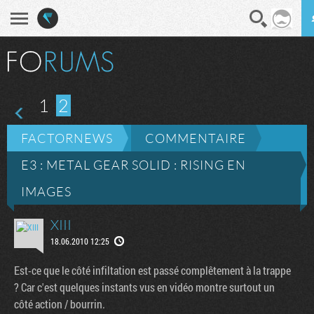
En direct
Diges
1
2
FACTORNEWS
COMMENTAIRE
E3 : METAL GEAR SOLID : RISING EN
IMAGES
XIII
18.06.2010 12:25
Est-ce que le côté infiltation est passé complêtement à la trappe
? Car c'est quelques instants vus en vidéo montre surtout un
côté action / bourrin.