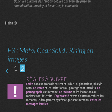
Donc, les plaintes des fanboy débiles ont bien été prise en
considération. crowley et les autres, je vous hais.
Haha :D
E3 : Metal Gear Solid : Rising en
images
1
2
RÈGLES À SUIVRE
Écrire
dans un français correct et lisible : ni phonétique, ni style
SMS.
Le warez
et les incitations au piratage sont interdits.
La
pornographie
est interdite.
Le racisme
et les incitations au
racisme sont interdits.
L'agressivité
envers d'autres membres, les
menaces, le dénigrement systématique sont interdits.
Éviter les
messages inutiles