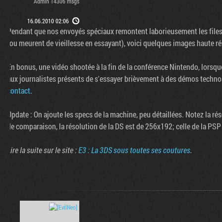
Admin 14306 msgs
16.06.2010 02:06
Pendant que nos envoyés spéciaux remontent laborieusement les files
(ou meurent de vieillesse en essayant), voici quelques images haute ré
En bonus, une vidéo shootée à la fin de la conférence Nintendo, lorsq
aux journalistes présents de s'essayer brièvement à des démos techn
contact
.
Update : On ajoute les specs de la machine, peu détaillées. Notez la ré
de comparaison, la résolution de la DS est de 256x192; celle de la PS
Lire la suite sur le site :
E3 : La 3DS sous toutes ses coutures
.