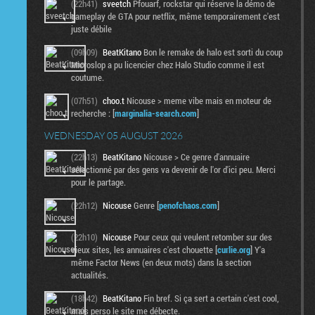
(22h41)
sveetch
Pfouarf, rockstar qui réserve la démo de
gameplay de GTA pour netflix, même temporairement c'est
juste débile
(09h09)
BeatKitano
Bon le remake de halo est sorti du coup
Microslop a pu licencier chez Halo Studio comme il est
coutume.
(07h51)
choo.t
Nicouse > meme vibe mais en moteur de
recherche : [
marginalia-search.com
]
WEDNESDAY 05 AUGUST 2026
(22h13)
BeatKitano
Nicouse > Ce genre d'annuaire
sélectionné par des gens va devenir de l'or d'ici peu. Merci
pour le partage.
(22h12)
Nicouse
Genre [
penofchaos.com
]
(22h10)
Nicouse
Pour ceux qui veulent retomber sur des
vieux sites, les annuaires c'est chouette [
curlie.org
] Y'a
même Factor News (en deux mots) dans la section
actualités.
(18h42)
BeatKitano
Fin bref. Si ça sert a certain c'est cool,
mais perso le site me débecte.