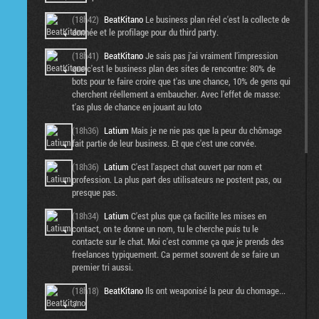
(18h42)
BeatKitano
Le business plan réel c'est la collecte de
donnée et le profilage pour du third party.
(18h41)
BeatKitano
Je sais pas j'ai vraiment l'impression
que c'est le business plan des sites de rencontre: 80% de
bots pour te faire croire que t'as une chance, 10% de gens qui
cherchent réellement a embaucher. Avec l'effet de masse:
t'as plus de chance en jouant au loto
(18h36)
Latium
Mais je ne nie pas que la peur du chômage
fait partie de leur business. Et que c'est une corvée.
(18h36)
Latium
C'est l'aspect chat ouvert par nom et
profession. La plus part des utilisateurs ne postent pas, ou
presque pas.
(18h34)
Latium
C'est plus que ça facilite les mises en
contact, on te donne un nom, tu le cherche puis tu le
contacte sur le chat. Moi c'est comme ça que je prends des
freelances typiquement. Ca permet souvent de se faire un
premier tri aussi.
(18h18)
BeatKitano
Ils ont weaponisé la peur du chomage...
:/