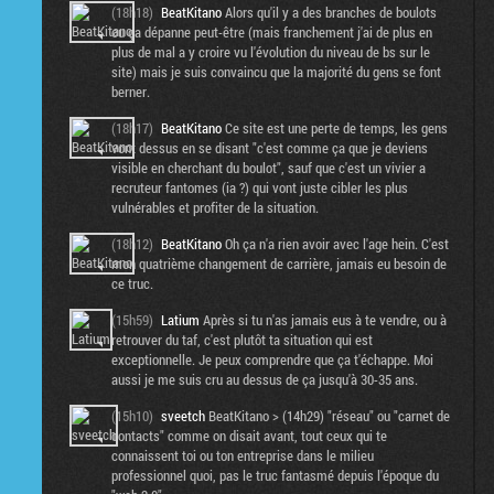
(18h18)
BeatKitano
Alors qu'il y a des branches de boulots
ou ça dépanne peut-être (mais franchement j'ai de plus en
plus de mal a y croire vu l'évolution du niveau de bs sur le
site) mais je suis convaincu que la majorité du gens se font
berner.
(18h17)
BeatKitano
Ce site est une perte de temps, les gens
vont dessus en se disant "c'est comme ça que je deviens
visible en cherchant du boulot", sauf que c'est un vivier a
recruteur fantomes (ia ?) qui vont juste cibler les plus
vulnérables et profiter de la situation.
(18h12)
BeatKitano
Oh ça n'a rien avoir avec l'age hein. C'est
mon quatrième changement de carrière, jamais eu besoin de
ce truc.
(15h59)
Latium
Après si tu n'as jamais eus à te vendre, ou à
retrouver du taf, c'est plutôt ta situation qui est
exceptionnelle. Je peux comprendre que ça t'échappe. Moi
aussi je me suis cru au dessus de ça jusqu'à 30-35 ans.
(15h10)
sveetch
BeatKitano > (14h29) "réseau" ou "carnet de
contacts" comme on disait avant, tout ceux qui te
connaissent toi ou ton entreprise dans le milieu
professionnel quoi, pas le truc fantasmé depuis l'époque du