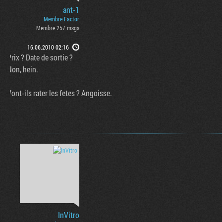
ant-1
Membre Factor
Membre 257 msgs
16.06.2010 02:16
Prix ? Date de sortie ?
Non, hein.
Vont-ils rater les fetes ? Angoisse.
InVitro