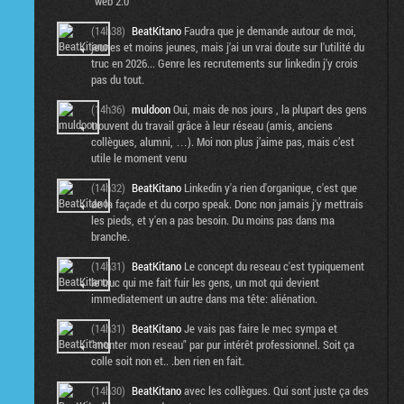
"web 2.0"
(14h38)
BeatKitano
Faudra que je demande autour de moi,
jeunes et moins jeunes, mais j'ai un vrai doute sur l'utilité du
truc en 2026... Genre les recrutements sur linkedin j'y crois
pas du tout.
(14h36)
muldoon
Oui, mais de nos jours , la plupart des gens
trouvent du travail grâce à leur réseau (amis, anciens
collègues, alumni, …). Moi non plus j’aime pas, mais c’est
utile le moment venu
(14h32)
BeatKitano
Linkedin y'a rien d'organique, c'est que
de la façade et du corpo speak. Donc non jamais j'y mettrais
les pieds, et y'en a pas besoin. Du moins pas dans ma
branche.
(14h31)
BeatKitano
Le concept du reseau c'est typiquement
le truc qui me fait fuir les gens, un mot qui devient
immediatement un autre dans ma tête: aliénation.
(14h31)
BeatKitano
Je vais pas faire le mec sympa et
"monter mon reseau" par pur intérêt professionnel. Soit ça
colle soit non et.. .ben rien en fait.
(14h30)
BeatKitano
avec les collègues. Qui sont juste ça des