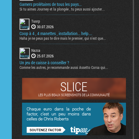
Gamers prolétaires de tous les pays...
Si tu aimes Journey et la plongée , tu peux aussi ajouter...
Tuorp
30.07.2026
Coop à 4 , 4 manettes , installation... help....
Haha je ne peux pas te dire mais le premier, qui n'est que...
Nazca
25.07.2026
Un jeu de caisse à conseiller ?
Comme les autres, je recommande aussi Assetto Corsa qui...
SLICE
LES PLUS BEAUX SCREENSHOTS DE LA COMMUNAUTÉ