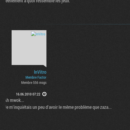
réellement à quoi ressemble les jeux.
InVitro
Membre Factor
Membre 556 msgs
16.06.2010 07:22
Ah mwok...
Je m'inquiétais un peu d'avoir le même problème que zaza...