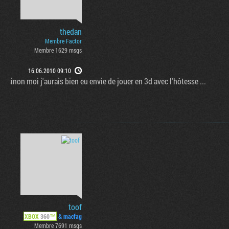
thedan
Membre Factor
Membre 1629 msgs
16.06.2010 09:10
sinon moi j'aurais bien eu envie de jouer en 3d avec l'hôtesse ...
toof
XBOX
360
™
& macfag
Membre 7691 msgs