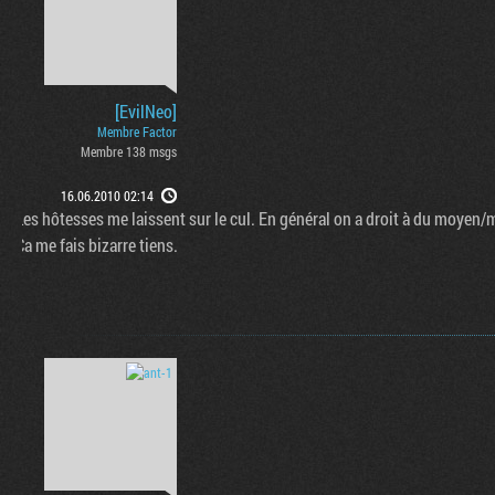
[EvilNeo]
Membre Factor
Membre 138 msgs
16.06.2010 02:14
Les hôtesses me laissent sur le cul. En général on a droit à du moye
Ca me fais bizarre tiens.