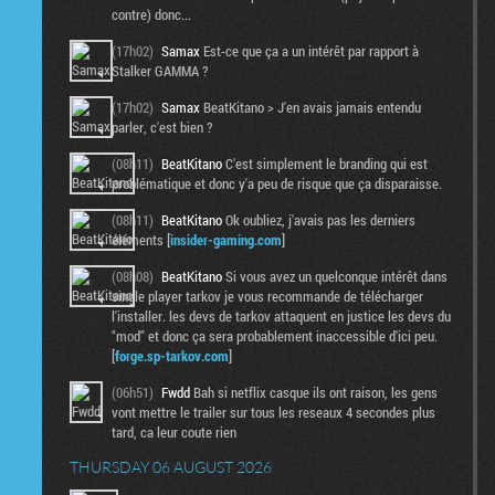
contre) donc...
(17h02)
Samax
Est-ce que ça a un intérêt par rapport à
Stalker GAMMA ?
(17h02)
Samax
BeatKitano > J'en avais jamais entendu
parler, c'est bien ?
(08h11)
BeatKitano
C'est simplement le branding qui est
problématique et donc y'a peu de risque que ça disparaisse.
(08h11)
BeatKitano
Ok oubliez, j'avais pas les derniers
éléments [
insider-gaming.com
]
(08h08)
BeatKitano
Si vous avez un quelconque intérêt dans
single player tarkov je vous recommande de télécharger
l'installer. les devs de tarkov attaquent en justice les devs du
"mod" et donc ça sera probablement inaccessible d'ici peu.
[
forge.sp-tarkov.com
]
(06h51)
Fwdd
Bah si netflix casque ils ont raison, les gens
vont mettre le trailer sur tous les reseaux 4 secondes plus
tard, ca leur coute rien
THURSDAY 06 AUGUST 2026