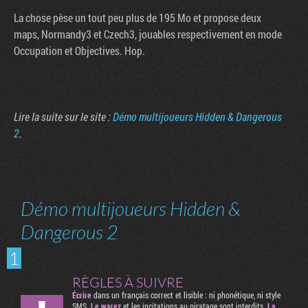
La chose pèse un tout peu plus de 195 Mo et propose deux
maps, Normandy3 et Czech3, jouables respectivement en mode
Occupation et Objectives. Hop.
Lire la suite sur le site :
Démo multijoueurs Hidden & Dangerous
2
.
Tribune
Démo multijoueurs Hidden &
Dangerous 2
1
RÈGLES À SUIVRE
Écrire
dans un français correct et lisible : ni phonétique, ni style
SMS.
Le warez
et les incitations au piratage sont interdits.
La