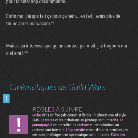
pour la beta: hop décommande...
Enfin moi j'ai aps fait ça pour ça hein... en fait j'avais plus de
thune après ma wacom ^^
Mais si ça interesse quelqu'un contact par mail: j'ai toujours ma
clef ami ! ^^
Cinématiques de Guild Wars
1
RÈGLES À SUIVRE
Écrire
dans un français correct et lisible : ni phonétique, ni style
SMS.
Le warez
et les incitations au piratage sont interdits.
La
pornographie
est interdite.
Le racisme
et les incitations au
racisme sont interdits.
L'agressivité
envers d'autres membres, les
menaces, le dénigrement systématique sont interdits.
Éviter les