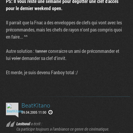
PS: Il vous reste une semaine pour dégotter une clef d'accès
pour le dernier weekend open.
Il parrait que la Fnac a des enveloppes de clefs qui vont avec les
précommandes, mais les chefs de rayon n'ont pas compris quoi
en faire... ^^
Autre solution :
tanner
convraicre un ami de précommander et
lui
voler
demander sa clef d'invit.
Et merde, je suis devenu Fanboy total :/
BeatKitano
09.04.2005 11:00
Lostsoul
a écrit :
Ca participe toujours a l'ambiance ce genre de cinématique.