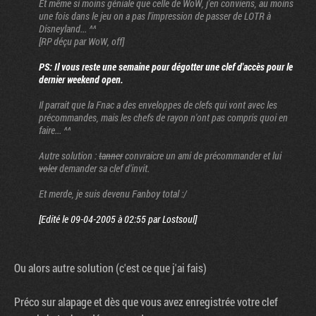
Et même si moins géniale que celle de WoW, j'en conviens, au moins
une fois dans le jeu on a pas l'impression de passer de LOTR à
Disneyland... ^^
[RP déçu par WoW, off]
PS: Il vous reste une semaine pour dégotter une clef d'accès pour le
dernier weekend open.
Il parrait que la Fnac a des enveloppes de clefs qui vont avec les
précommandes, mais les chefs de rayon n'ont pas compris quoi en
faire... ^^
Autre solution :
tanner
convraicre un ami de précommander et lui
voler
demander sa clef d'invit.
Et merde, je suis devenu Fanboy total :/
[Edité le 09-04-2005 à 02:55 par Lostsoul]
Ou alors autre solution (c'est ce que j'ai fais)
Préco sur alapage et dès que vous avez enregistrée votre clef