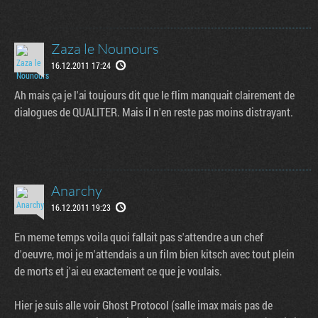
Zaza le Nounours
16.12.2011 17:24
Ah mais ça je l'ai toujours dit que le flim manquait clairement de
dialogues de QUALITER. Mais il n'en reste pas moins distrayant.
Anarchy
page
16.12.2011 19:23
En meme temps voila quoi fallait pas s'attendre a un chef
d'oeuvre, moi je m'attendais a un film bien kitsch avec tout plein
de morts et j'ai eu exactement ce que je voulais.
Hier je suis alle voir Ghost Protocol (salle imax mais pas de