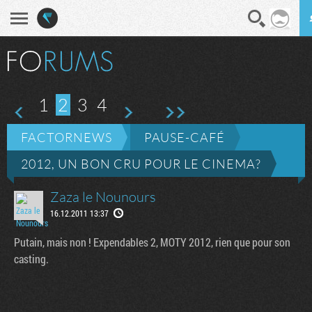
En direct
Diges
page
1
2
3
4
FACTORNEWS
PAUSE-CAFÉ
2012, UN BON CRU POUR LE CINEMA?
Zaza le Nounours
16.12.2011 13:37
Putain, mais non ! Expendables 2, MOTY 2012, rien que pour son
casting.