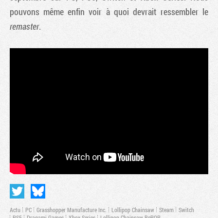
pouvons même enfin voir à quoi devrait ressembler le
remaster
.
Tribune
Actu
PC
Grasshopper Manufacture Inc.
Lollipop Chainsaw
Steam
Switch
PS5
Dragami Games
Xbox Series
Lollipop Chainsaw RePOP