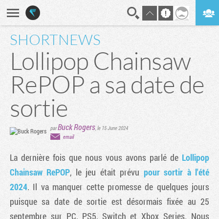
SHORTNEWS
En direct
Digest
Lollipop Chainsaw
RePOP a sa date de
sortie
Buck Rogers
par
,
le 15 June 2024
email
La dernière fois que nous vous avons parlé de
Lollipop
Chainsaw RePOP
, le jeu était prévu
pour sortir à l'été
2024
. Il va manquer cette promesse de quelques jours
puisque sa date de sortie est désormais fixée au 25
septembre sur PC, PS5, Switch et Xbox Series. Nous