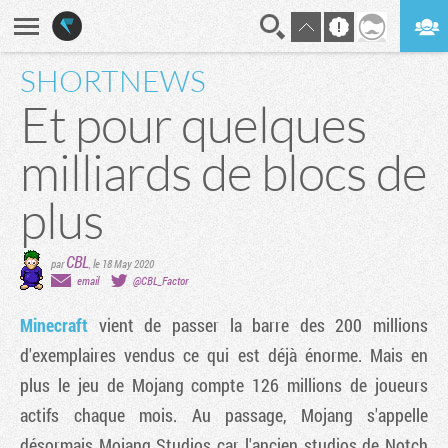
SHORTNEWS
En direct
Digest
Et pour quelques
milliards de blocs de
plus
CBL
par
,
le 18 May 2020
email
@CBL_Factor
Minecraft
vient de passer la barre des 200 millions
d'exemplaires vendus ce qui est déjà énorme. Mais en
plus le jeu de Mojang compte 126 millions de joueurs
actifs chaque mois. Au passage, Mojang s'appelle
désormais Mojang Studios car l'ancien studios de Notch