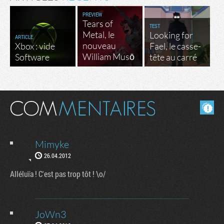
PREVIEW
Tears of
TEST
Metal, le
Looking for
ARTICLE
nouveau
Xbox : vide
Fael, le casse-
William Musō
Software
tête au carré
Masquer les commentaires lus.
Mimyke
26.04.2012
Alléluïa ! C'est pas trop tôt ! \o/
JoWn3