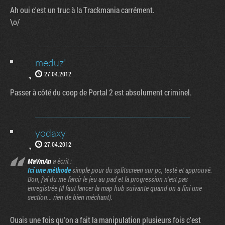
Ah oui c'est un truc à la Trackmania carrément.
\o/
meduz'
27.04.2012
Passer à côté du coop de Portal 2 est absolument criminel.
yodaxy
27.04.2012
MaVmAn
a écrit :
Ici une méthode
simple pour du splitscreen sur pc, testé et approuvé.
Bon, j'ai du me farcir le jeu au pad et la progression n'est pas
enregistrée (Il faut lancer la map hub suivante quand on a fini une
section... rien de bien méchant).
Ouais une fois qu'on a fait la manipulation plusieurs fois c'est