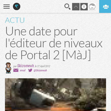
ACTU
En direct
Digest
Une date pour
l'éditeur de niveaux
de Portal 2 [MàJ]
Skizomeuh
par
,
le 27 April 2012
email
@Skizomeuh