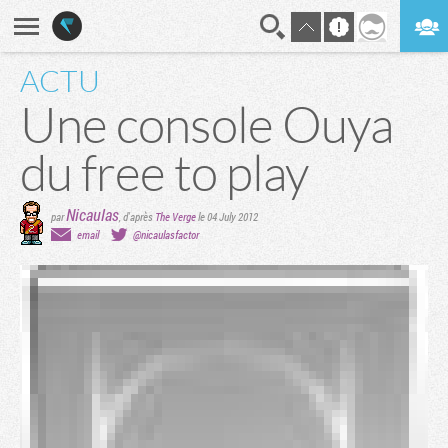
ACTU
En direct
Digest
Une console Ouya
du free to play
Nicaulas
par
, d'après
The Verge
le 04 July 2012
email
@nicaulasfactor