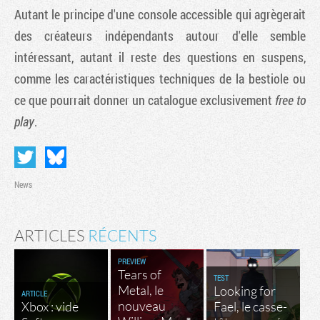
Autant le principe d'une console accessible qui agrègerait
des créateurs indépendants autour d'elle semble
intéressant, autant il reste des questions en suspens,
comme les caractéristiques techniques de la bestiole ou
ce que pourrait donner un catalogue exclusivement
free to
play
.
News
ARTICLES
RÉCENTS
PREVIEW
Tears of
TEST
Metal, le
Looking for
ARTICLE
nouveau
Xbox : vide
Fael, le casse-