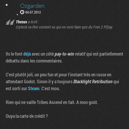
Ozgarden
04.07.2012
Thesus
a écrit :
Cryteck va être content vu qui ne vont faire que du Free 2 P(l)ay.
Ils le font
déjà
avec un côté
pay-to-win
relatif qui est partiellement
débattu dans les commentaires.
C'est plutôt joli, un peu fun et pour l'instant très en russe en
attendant Godot. Sinon il y a toujours
Blacklight Retribution
qui
est sorti sur
Steam
. C'est mou.
Rien qui ne vaille Tribes Ascend en fait. A mon goût.
Ouya la carte de crédit ?