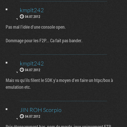
kmplt242
04.07.2012
Pas mal l'idée d'une console open.
Dommage pour les F2P... Ca fait pas bander.
kmplt242
04.07.2012
Mais vu qu'ils filent le SDK y'a moyen d'en faire un htpc/box à
emulation etc.
JIN ROH Scorpio
04.07.2012
Prix étonnamment bas, nom de merde, jeux uniquement FTP,