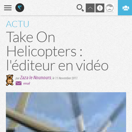
ACTU
En direct
Digest
Take On
Helicopters :
l'éditeur en vidéo
Zaza le Nounours
par
,
le 11 November 2011
email