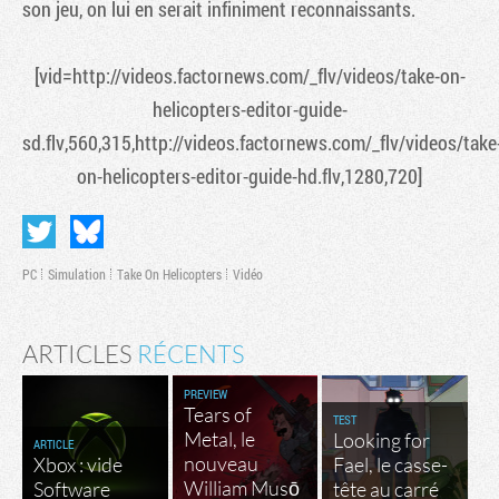
son jeu, on lui en serait infiniment reconnaissants.
[vid=http://videos.factornews.com/_flv/videos/take-on-
helicopters-editor-guide-
sd.flv,560,315,http://videos.factornews.com/_flv/videos/take
on-helicopters-editor-guide-hd.flv,1280,720]
PC
Simulation
Take On Helicopters
Vidéo
ARTICLES
RÉCENTS
PREVIEW
Tears of
TEST
Metal, le
Looking for
ARTICLE
nouveau
Xbox : vide
Fael, le casse-
William Musō
Software
tête au carré