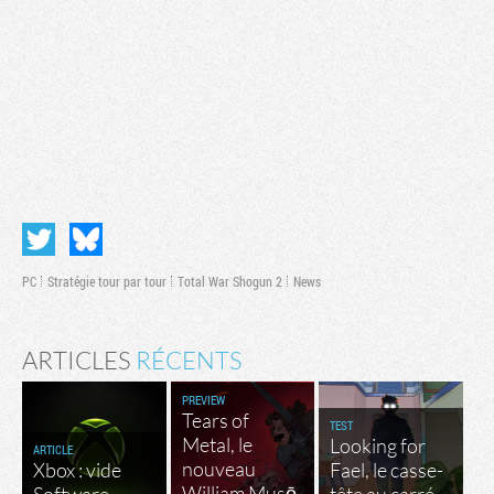
PC
Stratégie tour par tour
Total War Shogun 2
News
ARTICLES
RÉCENTS
PREVIEW
Tears of
TEST
Metal, le
Looking for
ARTICLE
nouveau
Xbox : vide
Fael, le casse-
William Musō