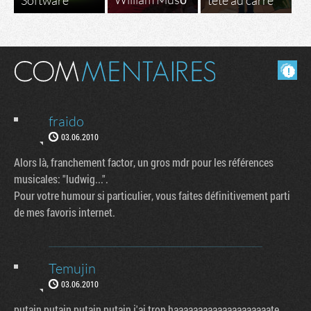
Software
tête au carré
Masquer les commentaires lus.
fraido
03.06.2010
Alors là, franchement factor, un gros mdr pour les références
musicales: "ludwig...".
Pour votre humour si particulier, vous faites définitivement parti
de mes favoris internet.
Temujin
03.06.2010
putain putain putain putain j'ai trop haaaaaaaaaaaaaaaaaaaate.