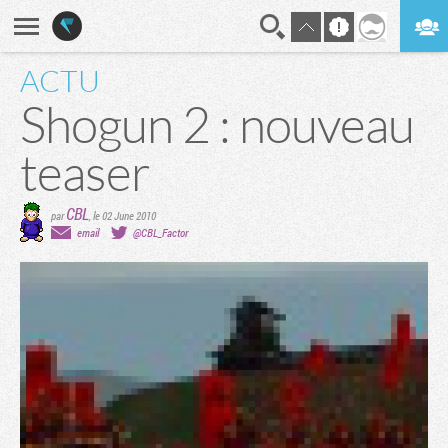
ACTU
En direct
Digest
Shogun 2 : nouveau
teaser
CBL
par
,
le 02 June 2010
email
@CBL_Factor