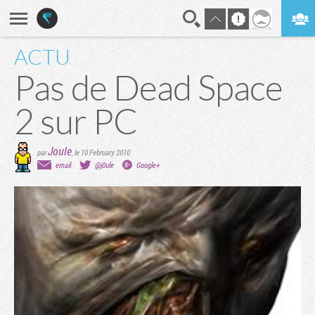
ACTU
En direct
Digest
Pas de Dead Space
2 sur PC
Joule
par
,
le 10 February 2010
email
@j0ule
Google+