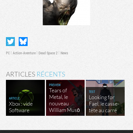
PC
Action-Aventure
Dead Space 2
News
ARTICLES
RÉCENTS
PREVIEW
Tears of
TEST
Metal, le
Looking for
ARTICLE
nouveau
Xbox : vide
Fael, le casse-
William Musō
Software
tête au carré