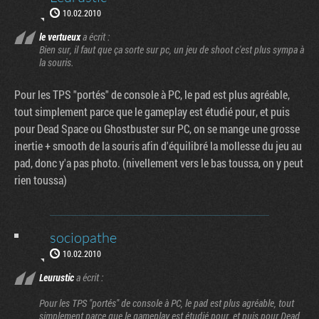
10.02.2010
le vertueux
a écrit :
Bien sur, il faut que ça sorte sur pc, un jeu de shoot c'est plus sympa à
la souris.
Pour les TPS "portés" de console à PC, le pad est plus agréable,
tout simplement parce que le gameplay est étudié pour, et puis
pour Dead Space ou Ghostbuster sur PC, on se mange une grosse
inertie + smooth de la souris afin d'équilibré la mollesse du jeu au
pad, donc y'a pas photo. (nivellement vers le bas toussa, on y peut
rien toussa)
sociopathe
10.02.2010
Leurustic
a écrit :
Pour les TPS "portés" de console à PC, le pad est plus agréable, tout
simplement parce que le gameplay est étudié pour, et puis pour Dead