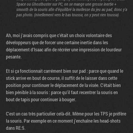
Space ou Ghostbuster sur PC, on se mange une grosse inertie +
smooth de la souris afin d'équilibré la mollesse du jeu au pad, donc y'a
pas photo. (nivellement vers le bas toussa, on y peut rien toussa)
Ah, moi j'avais compris que c'était un choix volontaire des
développeurs que de forcer une certaine inertie dans les
déplacement d'Isaac afin de récréer une impression de lourdeur
pesante.
Et si ça fonctionnait carrément bien sur pad : parce que quand le
stick arrive en bout de course, il suffit de le laisser dans cette
position pour continuer le déplacement de la visée. C'était bien
bien pénible à la souris : parce qu'il faut recentrer la souris en
bout de tapis pour continuer à bouger.
C'est un cas très particulier celà-dit. Même pour les TPS je préfère
la souris. Par exemple en ce moment j'enchaîne les head-shots
dans RE:5.