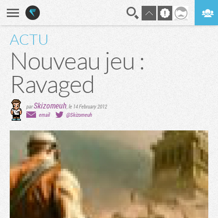
ACTU
En direct
Digest
Nouveau jeu :
Ravaged
Skizomeuh
par
,
le 14 February 2012
email
@Skizomeuh