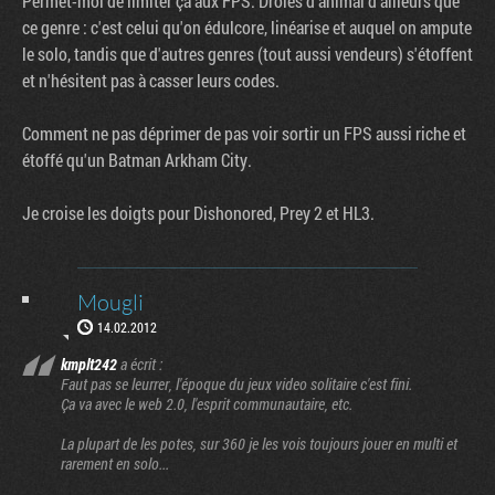
Permet-moi de limiter ça aux FPS. Drôles d'animal d'ailleurs que
ce genre : c'est celui qu'on édulcore, linéarise et auquel on ampute
le solo, tandis que d'autres genres (tout aussi vendeurs) s'étoffent
et n'hésitent pas à casser leurs codes.
Comment ne pas déprimer de pas voir sortir un FPS aussi riche et
étoffé qu'un Batman Arkham City.
Je croise les doigts pour Dishonored, Prey 2 et HL3.
Mougli
14.02.2012
kmplt242
a écrit :
Faut pas se leurrer, l'époque du jeux video solitaire c'est fini.
Ça va avec le web 2.0, l'esprit communautaire, etc.
La plupart de les potes, sur 360 je les vois toujours jouer en multi et
rarement en solo...