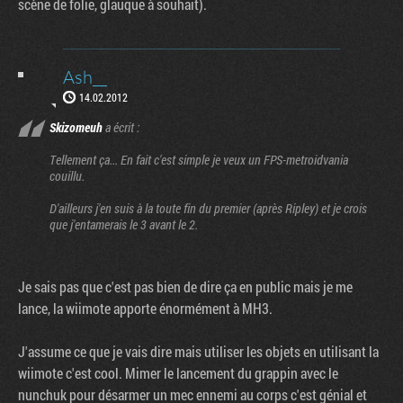
scène de folie, glauque à souhait).
Ash__
14.02.2012
Skizomeuh
a écrit :
Tellement ça... En fait c'est simple je veux un FPS-metroidvania
couillu.
D'ailleurs j'en suis à la toute fin du premier (après Ripley) et je crois
que j'entamerais le 3 avant le 2.
Je sais pas que c'est pas bien de dire ça en public mais je me
lance, la wiimote apporte énormément à MH3.
J'assume ce que je vais dire mais utiliser les objets en utilisant la
wiimote c'est cool. Mimer le lancement du grappin avec le
nunchuk pour désarmer un mec ennemi au corps c'est génial et