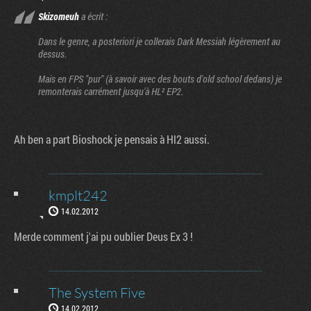
Skizomeuh
a écrit :
Dans le genre, a posteriori je collerais Dark Messiah légèrement au
dessus.
Mais en FPS "pur" (à savoir avec des bouts d'old school dedans) je
remonterais carrément jusqu'à HL² EP2.
Ah ben a part Bioshock je pensais à Hl2 aussi.
kmplt242
14.02.2012
Merde comment j'ai pu oublier Deus Ex 3 !
The System Five
14.02.2012