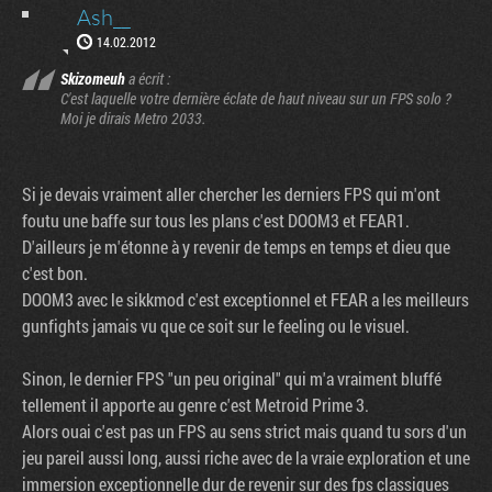
Ash__
14.02.2012
Skizomeuh
a écrit :
C'est laquelle votre dernière éclate de haut niveau sur un FPS solo ?
Moi je dirais Metro 2033.
Si je devais vraiment aller chercher les derniers FPS qui m'ont
foutu une baffe sur tous les plans c'est DOOM3 et FEAR1.
D'ailleurs je m'étonne à y revenir de temps en temps et dieu que
c'est bon.
DOOM3 avec le sikkmod c'est exceptionnel et FEAR a les meilleurs
gunfights jamais vu que ce soit sur le feeling ou le visuel.
Sinon, le dernier FPS "un peu original" qui m'a vraiment bluffé
tellement il apporte au genre c'est Metroid Prime 3.
Alors ouai c'est pas un FPS au sens strict mais quand tu sors d'un
jeu pareil aussi long, aussi riche avec de la vraie exploration et une
immersion exceptionnelle dur de revenir sur des fps classiques