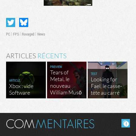
PC
FPS
Ravaged
News
ARTICLES
RÉCENTS
PREVIEW
Tears of
TEST
Metal, le
Looking for
ARTICLE
nouveau
Xbox : vide
Fael, le casse-
William Musō
Software
tête au carré
Masquer les commentaires lus.