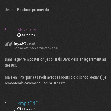
Je dirai Bioshock premier du nom.
Skizomeuh
14.02.2012
kmplt242
a écrit :
Je dirai Bioshock premier du nom.
Dans le genre, a posteriori je collerais Dark Messiah légèrement au
dessus.
Mais en FPS "pur" (à savoir avec des bouts d'old school dedans) je
remonterais carrément jusqu'à HL² EP2.
kmplt242
14.02.2012