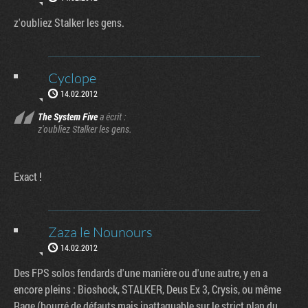
z'oubliez Stalker les gens.
Cyclope
14.02.2012
The System Five
a écrit :
z'oubliez Stalker les gens.
Exact !
Zaza le Nounours
14.02.2012
Des FPS solos fendards d'une manière ou d'une autre, y en a
encore pleins : Bioshock, STALKER, Deus Ex 3, Crysis, ou même
Rage (bourré de défauts mais inattaquable sur le strict plan du