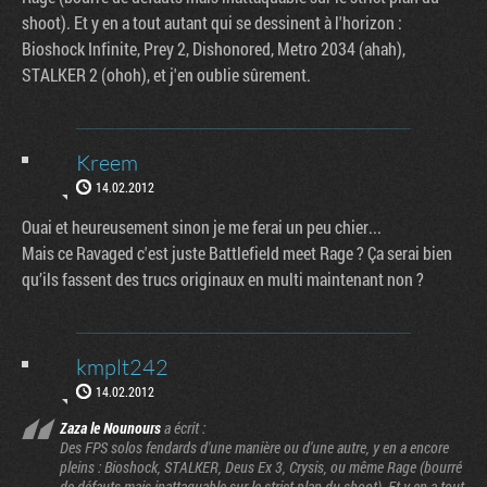
shoot). Et y en a tout autant qui se dessinent à l'horizon :
Bioshock Infinite, Prey 2, Dishonored, Metro 2034 (ahah),
STALKER 2 (ohoh), et j'en oublie sûrement.
Kreem
14.02.2012
Ouai et heureusement sinon je me ferai un peu chier...
Mais ce Ravaged c'est juste Battlefield meet Rage ? Ça serai bien
qu’ils fassent des trucs originaux en multi maintenant non ?
kmplt242
14.02.2012
Zaza le Nounours
a écrit :
Des FPS solos fendards d'une manière ou d'une autre, y en a encore
pleins : Bioshock, STALKER, Deus Ex 3, Crysis, ou même Rage (bourré
de défauts mais inattaquable sur le strict plan du shoot). Et y en a tout