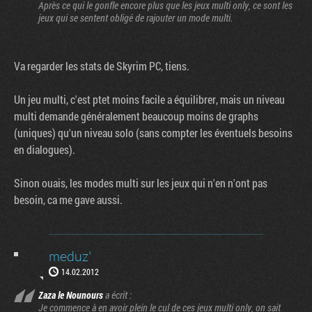
Après ce qui le gonfle encore plus que les jeux multi only, ce sont les
jeux qui se sentent obligé de rajouter un mode multi.
Va regarder les stats de Skyrim PC, tiens.
Un jeu multi, c'est ptet moins facile a équilibrer, mais un niveau
multi demande généralement beaucoup moins de graphs
(uniques) qu'un niveau solo (sans compter les éventuels besoins
en dialogues).
Sinon ouais, les modes multi sur les jeux qui n'en n'ont pas
besoin, ca me gave aussi.
meduz'
14.02.2012
Zaza le Nounours
a écrit :
Je commence à en avoir plein le cul de ces jeux multi only, on sait