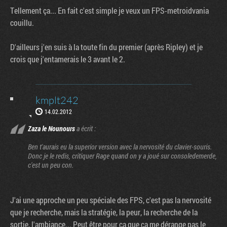
Tellement ça... En fait c'est simple je veux un FPS-metroidvania
couillu.
D'ailleurs j'en suis à la toute fin du premier (après Ripley) et je
crois que j'entamerais le 3 avant le 2.
kmplt242
14.02.2012
Zaza le Nounours
a écrit :
Ben t'aurais eu la superior version avec la nervosité du clavier-souris.
Donc je le redis, critiquer Rage quand on y a joué sur consoledemerde,
c'est un peu con.
J'ai une approche un peu spéciale des FPS, c'est pas la nervosité
que je recherche, mais la stratégie, la peur, la recherche de la
sortie, l'ambiance... Peut être pour ça que ça me dérange pas le