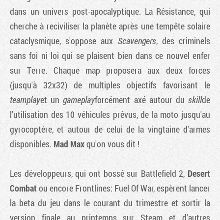
dans un univers post-apocalyptique. La Résistance, qui
cherche à reciviliser la planète après une tempête solaire
cataclysmique, s'oppose aux
Scavengers
, des criminels
sans foi ni loi qui se plaisent bien dans ce nouvel enfer
sur Terre. Chaque map proposera aux deux forces
(jusqu'à 32x32) de multiples objectifs favorisant le
teamplay
et un
gameplay
forcément axé autour du
skill
de
l'utilisation des 10 véhicules prévus, de la moto jusqu'au
gyrocoptère, et autour de celui de la vingtaine d'armes
disponibles.
Mad Max
qu'on vous dit !
Les développeurs, qui ont bossé sur
Battlefield 2
,
Desert
Combat
ou encore
Frontlines: Fuel Of War
, espèrent lancer
la beta du jeu dans le courant du trimestre et sortir la
version finale au printemps sur Steam et d'autres