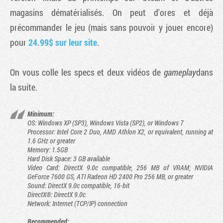
magasins dématérialisés. On peut d'ores et déjà
précommander le jeu (mais sans pouvoir y jouer encore)
pour
24.99$ sur leur site
.
On vous colle les specs et deux vidéos de
gameplay
dans
la suite.
Minimum:
OS: Windows XP (SP3), Windows Vista (SP2), or Windows 7
Processor: Intel Core 2 Duo, AMD Athlon X2, or equivalent, running at
1.6 GHz or greater
Memory: 1.5GB
Hard Disk Space: 3 GB available
Video Card: DirectX 9.0c compatible, 256 MB of VRAM; NVIDIA
GeForce 7600 GS, ATI Radeon HD 2400 Pro 256 MB, or greater
Sound: DirectX 9.0c compatible, 16-bit
DirectX®: DirectX 9.0c
Network: Internet (TCP/IP) connection
Recommended: