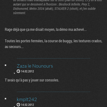
autant qui se dessinent à l'horizon : Bioshock Infinite, Prey 2,
Dishonored, Metro 2034 (ahah), STALKER 2 (ohoh), et j'en oublie
sûrement.
Rage déjà que ça me disait moyen, la démo ma achevé...
Toutes les portes fermées, la course de buggy, les textures crados,
au secours...
Zaza le Nounours
14.02.2012
T'avais qu'à pas y jouer sur consoles.
kmplt242
14.02.2012