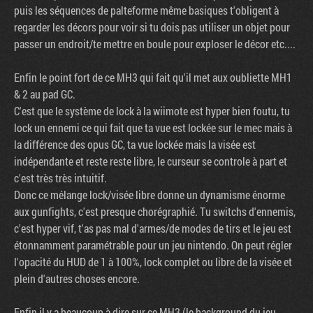
puis les séquences de palteforme même basiques t'obligent à
regarder les décors pour voir si tu dois pas utiliser un objet pour
passer un endroit/te mettre en boule pour exploser le décor etc....
Enfin le point fort de ce MH3 qui fait qu'il met aux oubliette MH1
& 2 au pad GC.
C'est que le système de lock à la wiimote est hyper bien foutu, tu
lock un ennemi ce qui fait que ta vue est lockée sur le mec mais à
la différence des opus GC, ta vue lockée mais la visée est
indépendante et reste reste libre, le curseur se controle à part et
c'est très très intuitif.
Donc ce mélange lock/visée libre donne un dynamisme énorme
aux gunfights, c'est presque chorégraphié. Tu switchs d'ennemis,
c'est hyper vif, t'as pas mal d'armes/de modes de tirs et le jeu est
étonnamment paramétrable pour un jeu nintendo. On peut régler
l'opacité du HUD de 1 à 100%, lock complet ou libre de la visée et
plein d'autres choses encore.
Factornews
Enfin il y a beaucoup à dire sur ce MH3 (le background du jeu,