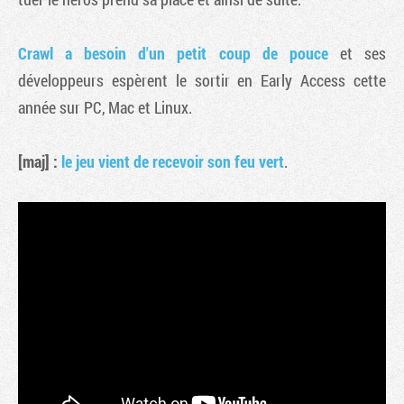
Crawl a besoin d'un petit coup de pouce
et ses
développeurs espèrent le sortir en Early Access cette
année sur PC, Mac et Linux.
[maj] :
le jeu vient de recevoir son feu vert
.