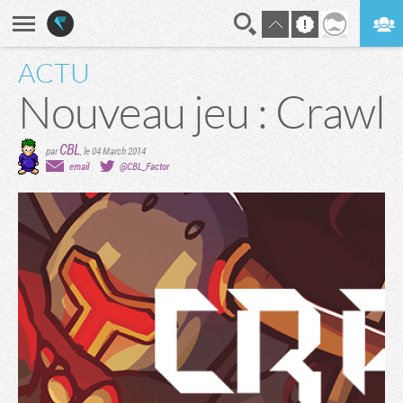
ACTU
En direct
Digest
Nouveau jeu : Crawl
CBL
par
,
le 04 March 2014
email
@CBL_Factor