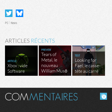
PC
News
ARTICLES
RÉCENTS
PREVIEW
Tears of
TEST
Metal, le
Looking for
ARTICLE
nouveau
Xbox : vide
Fael, le casse-
William Musō
Software
tête au carré
Masquer les commentaires lus.