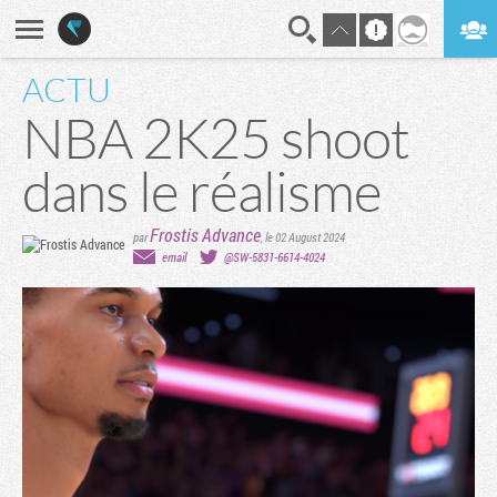
ACTU
En direct
Digest
NBA 2K25 shoot
dans le réalisme
Frostis Advance
par
,
le 02 August 2024
email
@SW-5831-6614-4024