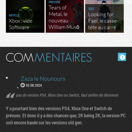
PREVIEW
Tears of
TEST
Metal, le
Looking for
ARTICLE
nouveau
Xbox : vide
Fael, le casse-
William Musō
Software
tête au carré
Masquer les commentaires lus.
Zaza le Nounours
02.08.2024
pas de version PS4, Xbox One ou Switch, faut arrêter de déconner
Y a pourtant bien des versions PS4, Xbox One et Switch de
prévues. Et donc il y a des chances que, 2K being 2K, la version PC
soit encore basée sur les versions old gen.