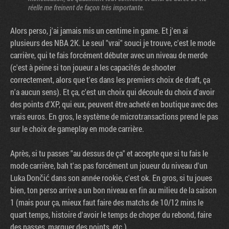
réelle me freinent de façon très importante.
Alors perso, j'ai jamais mis un centime in game. Et j'en ai
plusieurs des NBA 2K. Le seul "vrai" souci je trouve, c'est le mode
carrière, qui te fais forcément débuter avec un niveau de merde
(c'est à peine si ton joueur a les capacités de shooter
correctement, alors que t'es dans les premiers choix de draft, ça
n'a aucun sens). Et ça, c'est un choix qui découle du choix d'avoir
des points d'XP, qui eux, peuvent être acheté en boutique avec des
vrais euros. En gros, le système de microtransactions prend le pas
sur le choix de gameplay en mode carrière.
Après, si tu passes "au dessus de ça" et accepte que si tu fais le
mode carrière, bah t'as pas forcément un joueur du niveau d'un
Luka Dončić dans son année rookie, c'est ok. En gros, si tu joues
bien, ton perso arrive a un bon niveau en fin au milieu de la saison
1 (mais pour ça, mieux faut faire des matchs de 10/12 mins le
quart temps, histoire d'avoir le temps de choper du rebond, faire
des passes, marquer des points, etc.).