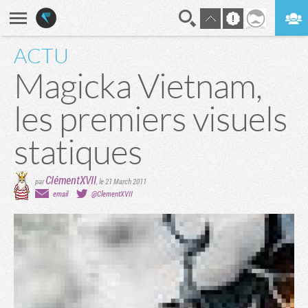
ACTU
En direct
Digest
Magicka Vietnam,
les premiers visuels
statiques
ClémentXVII
par
,
le 21 March 2011
email
@ClementXVII