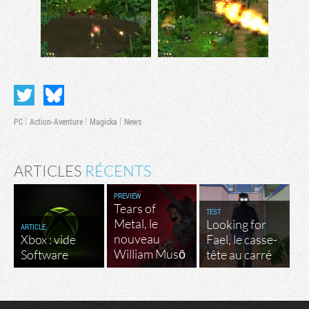
PC
Action-Aventure
Magicka
News
ARTICLES
RÉCENTS
PREVIEW
Tears of
TEST
Metal, le
Looking for
ARTICLE
nouveau
Xbox : vide
Fael, le casse-
William Musō
Software
tête au carré