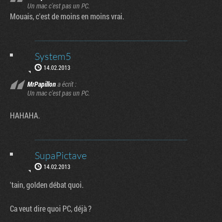
Un mac c'est pas un PC.
Mouais, c'est de moins en moins vrai.
System5
14.02.2013
MrPapillon
a écrit :
Un mac c'est pas un PC.
HAHAHA.
SupaPictave
14.02.2013
'tain, golden débat quoi.
Ca veut dire quoi PC, déjà ?