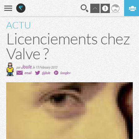
ACTU
En direct
Digest
Licenciements chez
Valve ?
Joule
par
,
le 13 February 2013
email
@j0ule
Google+