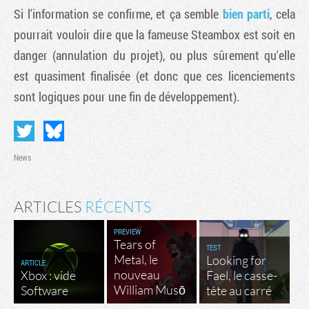
Si l'information se confirme, et ça semble
bien parti
, cela
pourrait vouloir dire que la fameuse Steambox est soit en
danger (annulation du projet), ou plus sûrement qu'elle
est quasiment finalisée (et donc que ces licenciements
sont logiques pour une fin de développement).
News
ARTICLES
RÉCENTS
PREVIEW
Tears of
TEST
Metal, le
Looking for
ARTICLE
nouveau
Xbox : vide
Fael, le casse-
William Musō
Software
tête au carré