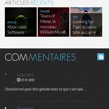
ARTICLES
RÉCENTS
PREVIEW
Tears of
TEST
Metal, le
Looking for
ARTICLE
nouveau
Xbox : vide
Fael, le casse-
William Musō
Software
tête au carré
Masquer les commentaires lus.
Laurent
27.01.2022
L'histoire est peut-être géniale mais ce que c'est laid...
Darkigo