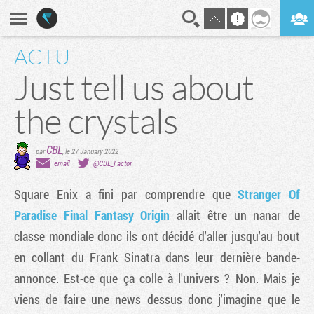
ACTU
En direct
Digest
Just tell us about
the crystals
CBL
par
,
le 27 January 2022
email
@CBL_Factor
Square Enix a fini par comprendre que
Stranger Of
Paradise Final Fantasy Origin
allait être un nanar de
classe mondiale donc ils ont décidé d'aller jusqu'au bout
en collant du Frank Sinatra dans leur dernière bande-
annonce. Est-ce que ça colle à l'univers ? Non. Mais je
viens de faire une news dessus donc j'imagine que le