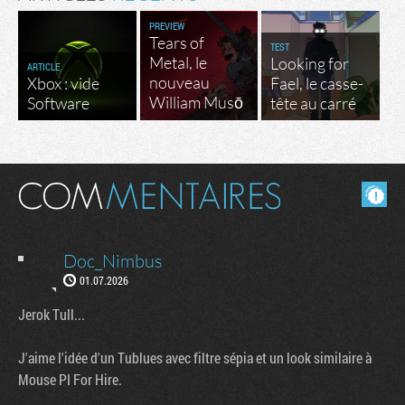
PREVIEW
Tears of
TEST
Metal, le
Looking for
ARTICLE
nouveau
Xbox : vide
Fael, le casse-
William Musō
Software
tête au carré
Masquer les commentaires lus.
Doc_Nimbus
01.07.2026
Jerok Tull...
J'aime l'idée d'un Tublues avec filtre sépia et un look similaire à
Mouse PI For Hire.