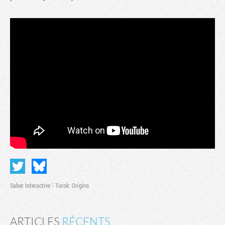
Tribune
Saber Interactive
Turok: Origins
ARTICLES
RÉCENTS