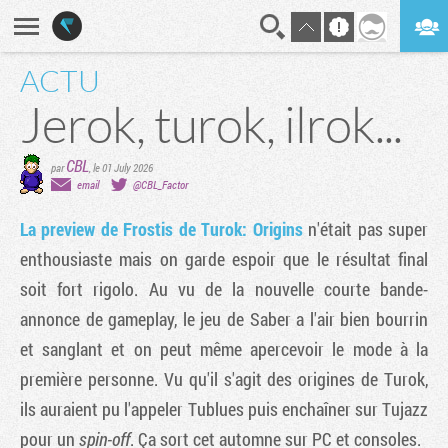
ACTU
En direct
Digest
Jerok, turok, ilrok...
CBL
par
,
le 01 July 2026
email
@CBL_Factor
La preview de Frostis de Turok: Origins
n'était pas super
enthousiaste mais on garde espoir que le résultat final
soit fort rigolo. Au vu de la nouvelle courte bande-
annonce de gameplay, le jeu de Saber a l'air bien bourrin
et sanglant et on peut même apercevoir le mode à la
première personne. Vu qu'il s'agit des origines de Turok,
ils auraient pu l'appeler Tublues puis enchaîner sur Tujazz
pour un
spin-off
. Ça sort cet automne sur PC et consoles.