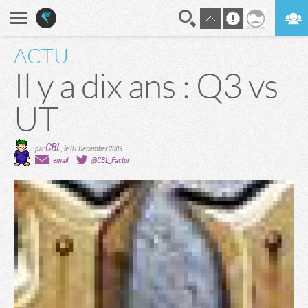
ACTU
En direct
Digest
Il y a dix ans : Q3 vs
UT
CBL
par
,
le 01 December 2009
email
@CBL_Factor