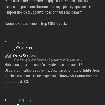
toute avec 3 tirs differents (le rpg, un vrai couteau suisse),
l'aspect un poil moins bourrin, les maps plus sympa amha et
l'impression de tout pouvoir personnalisé rapidement.
fwouedd> plussoiement, trop PGM le quake.
toof
01.12.2009
System Five
a écrit :
Ah le instagib avec les maps à gravité réduite, émotion...
Huhu ouais, les grosses séances de tir au pigeon oui !
UT99, mes meilleurs souvenirs, c'était avec le mutator Infiltration,
putain c'était bon. Un mélange d'un Rainbow Six rythmé comme
une partie de Q3.
DVLish