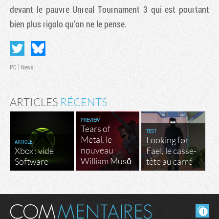
devant le pauvre
Unreal Tournament 3
qui est pourtant
bien plus rigolo qu'on ne le pense.
PC
News
ARTICLES
RÉCENTS
PREVIEW
Tears of
TEST
Metal, le
Looking for
ARTICLE
nouveau
Xbox : vide
Fael, le casse-
William Musō
Software
tête au carré
Masquer les commentaires lus.