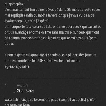
au gameplay
c'est maintenant timidement évoqué dans QL, mais ca reste super
mal expliqué (enfin du moins la version que j'avais vu, ca a pu
évoluer depuis, enfin j'éspère)
ce manque de tuto ca cré du fake élitisme quoi : ceux qui savent et
ont un avantage énorme -même sans maitrise- sur ceux qui n'ont
pas connaissance des tricks ; à part ca quake est pas plus "pgm"
que ut
sinon le genre est quasi mort depuis que la plupart des joueurs
ont des moniteurs lcd 60Hz, c'est vachement moins
agréable/jouable
Fwdd
01.12.2009
wata_, ah mais je ne le compare pas à (aux) UT auquel(s) je n'ai
presque pas joué.