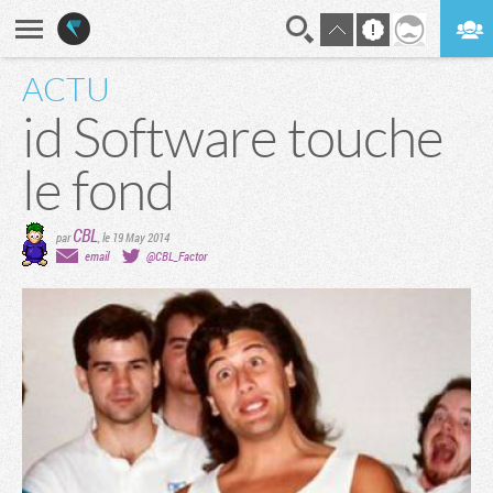
ACTU
En direct
Digest
id Software touche
le fond
CBL
par
,
le 19 May 2014
email
@CBL_Factor