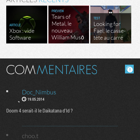
PREVIEW
Tears of
TEST
Metal, le
Looking for
ARTICLE
nouveau
Xbox : vide
Fael, le casse-
William Musō
Software
tête au carré
Masquer les commentaires lus.
Doc_Nimbus
19.05.2014
Doom 4 serait-il le Daikatana d'Id ?
choo.t