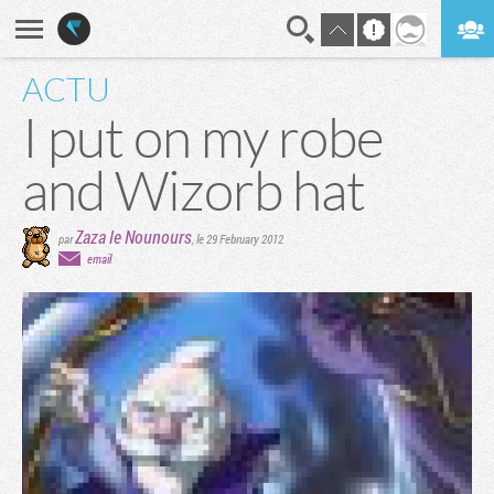
ACTU
En direct
Digest
I put on my robe
and Wizorb hat
Zaza le Nounours
par
,
le 29 February 2012
email