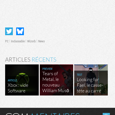
PC
Inclassable
Wizorb
News
ARTICLES
RÉCENTS
PREVIEW
Tears of
TEST
Metal, le
Looking for
ARTICLE
nouveau
Xbox : vide
Fael, le casse-
William Musō
Software
tête au carré
Masquer les commentaires lus.