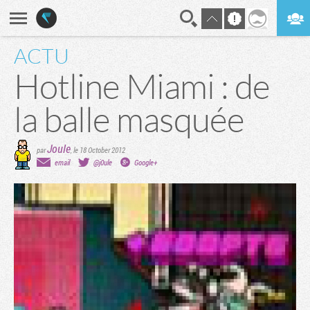
ACTU
En direct
Digest
Hotline Miami : de
la balle masquée
Joule
par
,
le 18 October 2012
email
@j0ule
Google+