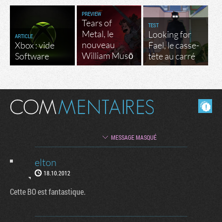
PREVIEW
Tears of
TEST
Metal, le
Looking for
ARTICLE
nouveau
Xbox : vide
Fael, le casse-
William Musō
Software
tête au carré
Masquer les commentaires lus.
MESSAGE MASQUÉ
elton
18.10.2012
Cette BO est fantastique.