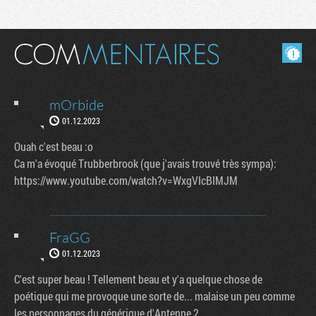
Masquer les commentaires lus.
mOrbide
01.12.2023
Ouah c'est beau :o
Ca m'a évoqué Trubberbrook (que j'avais trouvé très sympa):
https://www.youtube.com/watch?v=WxgVIcBIMJM
FraGG
01.12.2023
C'est super beau ! Tellement beau et y'a quelque chose de
poétique qui me provoque une sorte de... malaise un peu comme
les personnages du générique d'Antenne 2