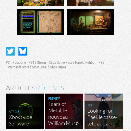
PC
Xbox One
PS4
Steam
Xbox Game Pass
Harold Halibut
PS5
Microsoft Store
Slow Bros.
Xbox Series
ARTICLES
RÉCENTS
PREVIEW
Tears of
TEST
Metal, le
Looking for
ARTICLE
nouveau
Xbox : vide
Fael, le casse-
William Musō
Software
tête au carré