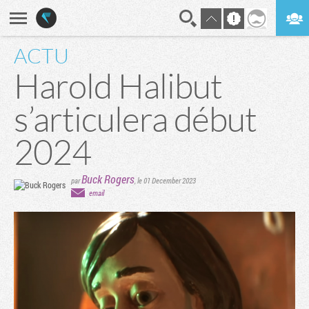
ACTU
En direct
Digest
Harold Halibut
s’articulera début
2024
Buck Rogers
par
,
le 01 December 2023
email