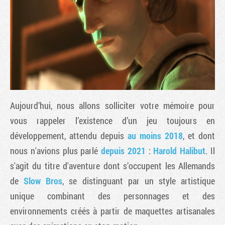
Aujourd’hui, nous allons solliciter votre mémoire pour
vous rappeler l’existence d’un jeu toujours en
développement, attendu depuis
au moins 2018
, et dont
Tribune
nous n'avions plus parlé
depuis 2021
:
Harold Halibut
. Il
s'agit du titre d'aventure dont s’occupent les Allemands
de
Slow Bros
, se distinguant par un style artistique
unique combinant des personnages et des
environnements créés à partir de maquettes artisanales