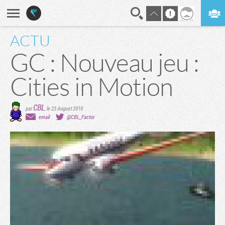
ACTU
En direct
Digest
GC : Nouveau jeu :
Cities in Motion
CBL
par
,
le 23 August 2010
email
@CBL_Factor