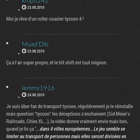
kmplt242
23.08.2010
Moi je rêve d'un roller-coaster tycoon 4 !
Muad'Dib
23.08.2010
Ça à l'air super propre, et le tilt shift est tout mignon.
lemmy1916
24.08.2010
Je suis über fan de transport tycoon, régulièrement je le réinstalle
mais question "tycoon" les déceptions s'enchainent (Sid Meier's
Railroads, Cities XL...), la vidéo donne vraiment envie mais bon,
quand je lis ça "
...dans 4 villes européennes...Le jeu semble se
limiter au transport de personnes mais elles seront divisées en