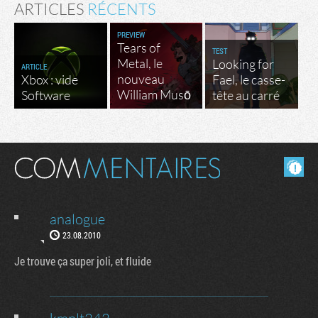
ARTICLES
RÉCENTS
PREVIEW
Tears of
TEST
Metal, le
Looking for
ARTICLE
nouveau
Xbox : vide
Fael, le casse-
William Musō
Software
tête au carré
Masquer les commentaires lus.
analogue
23.08.2010
Je trouve ça super joli, et fluide