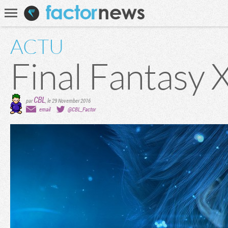
Communauté
Recherche
ACTU
Final Fantasy 
CBL
par
,
le 29 November 2016
email
@CBL_Factor