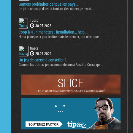
Gamers prolétaires de tous les pays...
Je jette un coup d'oeil à tout ça (les autres, je les ai...
Tuorp
30.07.2026
Coop à 4 , 4 manettes , installation... help....
Haha je ne peux pas te dire mais le premier, qui n'est que...
Nazca
25.07.2026
Un jeu de caisse à conseiller ?
Comme les autres, je recommande aussi Assetto Corsa qui...
SLICE
LES PLUS BEAUX SCREENSHOTS DE LA COMMUNAUTÉ