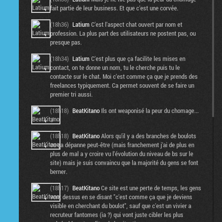
fait partie de leur business. Et que c'est une corvée.
(18h36)
Latium
C'est l'aspect chat ouvert par nom et
profession. La plus part des utilisateurs ne postent pas, ou
presque pas.
(18h34)
Latium
C'est plus que ça facilite les mises en
contact, on te donne un nom, tu le cherche puis tu le
contacte sur le chat. Moi c'est comme ça que je prends des
freelances typiquement. Ca permet souvent de se faire un
premier tri aussi.
(18h18)
BeatKitano
Ils ont weaponisé la peur du chomage...
:/
(18h18)
BeatKitano
Alors qu'il y a des branches de boulots
ou ça dépanne peut-être (mais franchement j'ai de plus en
plus de mal a y croire vu l'évolution du niveau de bs sur le
site) mais je suis convaincu que la majorité du gens se font
berner.
(18h17)
BeatKitano
Ce site est une perte de temps, les gens
vont dessus en se disant "c'est comme ça que je deviens
visible en cherchant du boulot", sauf que c'est un vivier a
recruteur fantomes (ia ?) qui vont juste cibler les plus