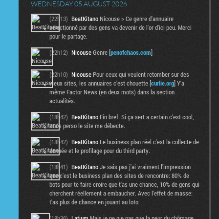
WEDNESDAY 05 AUGUST 2026
(22h13)
BeatKitano
Nicouse > Ce genre d'annuaire
sélectionné par des gens va devenir de l'or d'ici peu. Merci
pour le partage.
(22h12)
Nicouse
Genre [
penofchaos.com
]
(22h10)
Nicouse
Pour ceux qui veulent retomber sur des
vieux sites, les annuaires c'est chouette [
curlie.org
] Y'a
même Factor News (en deux mots) dans la section
actualités.
(18h42)
BeatKitano
Fin bref. Si ça sert a certain c'est cool,
mais perso le site me débecte.
(18h42)
BeatKitano
Le business plan réel c'est la collecte de
donnée et le profilage pour du third party.
(18h41)
BeatKitano
Je sais pas j'ai vraiment l'impression
que c'est le business plan des sites de rencontre: 80% de
bots pour te faire croire que t'as une chance, 10% de gens qui
cherchent réellement a embaucher. Avec l'effet de masse:
t'as plus de chance en jouant au loto
(18h36)
Latium
Mais je ne nie pas que la peur du chômage