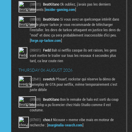
(08h11)
BeatKitano
Ok oubliez, j'avais pas les derniers
éléments [
insider-gaming.com
]
(08h08)
BeatKitano
Si vous avez un quelconque intérêt dans
single player tarkov je vous recommande de télécharger
l'installer. les devs de tarkov attaquent en justice les devs du
"mod" et donc ça sera probablement inaccessible d'ici peu.
[
forge.sp-tarkov.com
]
(06h51)
Fwdd
Bah si netflix casque ils ont raison, les gens
vont mettre le trailer sur tous les reseaux 4 secondes plus
tard, ca leur coute rien
THURSDAY 06 AUGUST 2026
(22h41)
sveetch
Pfouarf, rockstar qui réserve la démo de
gameplay de GTA pour netflix, même temporairement c'est
juste débile
(09h09)
BeatKitano
Bon le remake de halo est sorti du coup
Microslop a pu licencier chez Halo Studio comme il est
coutume.
(07h51)
choo.t
Nicouse > meme vibe mais en moteur de
recherche : [
marginalia-search.com
]