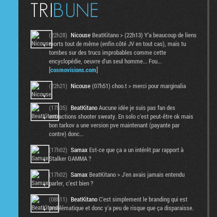
(22h28)
Nicouse
BeatKitano > (22h13) Y'a beaucoup de liens
morts tout de même (enfin côté JV en tout cas), mais tu
tombes sur des trucs improbables comme cette
encyclopédie, oeuvre d'un seul homme... Fou...
[
cosmovisions.com
]
(22h21)
Nicouse
(07h51) choo.t > merci pour marginalia
(17h35)
BeatKitano
Aucune idée je suis pas fan des
extractions shooter sweaty. En solo c'est peut-être ok mais
bon tarkov a une version pve maintenant (payante par
contre) donc...
(17h02)
Samax
Est-ce que ça a un intérêt par rapport à
Stalker GAMMA ?
(17h02)
Samax
BeatKitano > J'en avais jamais entendu
parler, c'est bien ?
(08h11)
BeatKitano
C'est simplement le branding qui est
problématique et donc y'a peu de risque que ça disparaisse.