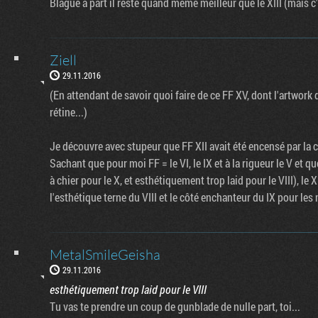
Blague à part il reste quand même meilleur que le XIII (mais c'é
Ziell
29.11.2016
(En attendant de savoir quoi faire de ce FF XV, dont l'artwor
rétine...)
Je découvre avec stupeur que FF XII avait été encensé par la cr
Sachant que pour moi FF = le VI, le IX et à la rigueur le V et q
à chier pour le X, et esthétiquement trop laid pour le VIII), le XI
l'esthétique terne du VIII et le côté enchanteur du IX pour le
MetalSmileGeisha
29.11.2016
esthétiquement trop laid pour le VIII
Tu vas te prendre un coup de gunblade de nulle part, toi...