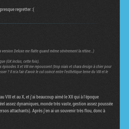
 presque regretter :(
la version Deluxe me flatte quand même sévèrement la rétine...)
ue (GK inclus, cette fois).
les épisodes X et VIII me repoussent (trop niais et chara design à chier pour
sser ? Il m'a l'air d'avoir le cul coincé entre l'esthétique terne du VIII et le
au VIII et au X, et j'ai beaucoup aimé le XII qui à l'époque
réel assez dynamiques, monde très vaste, gestion assez poussée
sos attachants). Après j'en ai un souvenir très flou, donc à