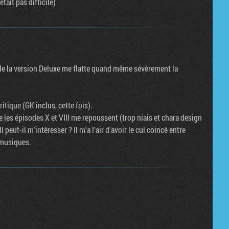
tait pas difficile)
k de la version Deluxe me flatte quand même sévèrement la
itique (GK inclus, cette fois).
ue les épisodes X et VIII me repoussent (trop niais et chara design
I peut-il m'intéresser ? Il m'a l'air d'avoir le cul coincé entre
s musiques.