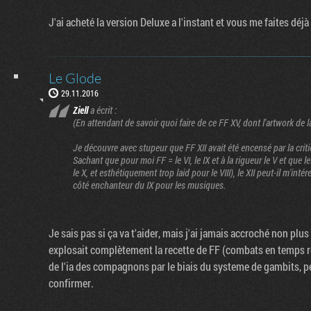
J'ai acheté la version Deluxe a l'instant et vous me faites déjà
Le Glode
29.11.2016
Ziell
a écrit :
(En attendant de savoir quoi faire de ce FF XV, dont l'artwork de 
Je découvre avec stupeur que FF XII avait été encensé par la critiq
Sachant que pour moi FF = le VI, le IX et à la rigueur le V et que 
le X, et esthétiquement trop laid pour le VIII), le XII peut-il m'intére
côté enchanteur du IX pour les musiques.
Je sais pas si ça va t'aider, mais j'ai jamais accroché non plus 
explosait complètement la recette de FF (combats en temps 
de l'ia des compagnons par le biais du systeme de gambits, per
confirmer.