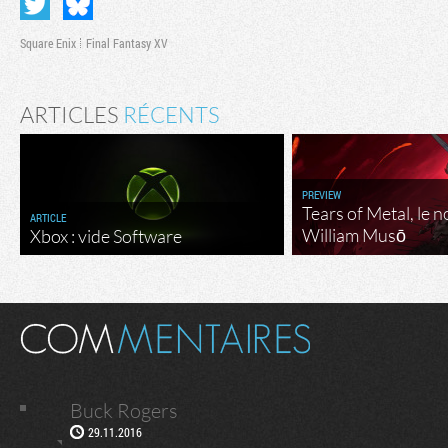
Square Enix
Final Fantasy XV
ARTICLES
RÉCENTS
PREVIEW
Tears of Metal, le 
ARTICLE
William Musō
Xbox : vide Software
Buck Rogers
29.11.2016