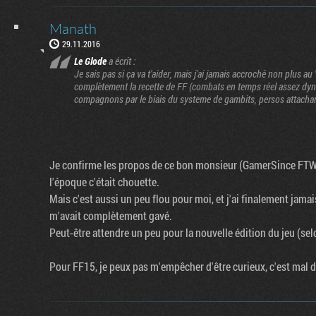
Manath
29.11.2016
Le Glode
a écrit :
Je sais pas si ça va t'aider, mais j'ai jamais accroché non plus au V
complètement la recette de FF (combats en temps réel assez dyn
compagnons par le biais du systeme de gambits, persos attachants
Je confirme les propos de ce bon monsieur (GamerSince FTW).
l'époque c'était chouette.
Mais c'est aussi un peu flou pour moi, et j'ai finalement jamais
m'avait complètement gavé.
Peut-être attendre un peu pour la nouvelle édition du jeu (selon
Pour FF15, je peux pas m'empêcher d'être curieux, c'est mal 