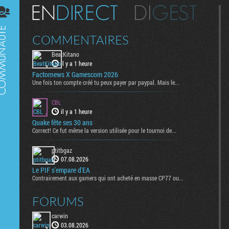
Digest
COMMENTAIRES
BeatKitano
il y a 1 heure
Factornews X Gamescom 2026
Une fois ton compte créé tu peux payer par paypal. Mais le...
CBL
il y a 1 heure
Quake fête ses 30 ans
Correct! Ce fut même la version utilisée pour le tournoi de...
ptitbgaz
07.08.2026
Le PIF s'empare d'EA
Contrairement aux gamers qui ont acheté en masse CP77 ou...
FORUMS
carwin
03.08.2026