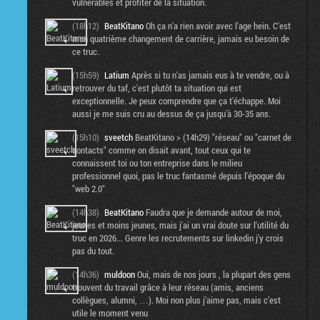
vulnérables et profiter de la situation.
(18h12)
BeatKitano
Oh ça n'a rien avoir avec l'age hein. C'est
mon quatrième changement de carrière, jamais eu besoin de
ce truc.
(15h59)
Latium
Après si tu n'as jamais eus à te vendre, ou à
retrouver du taf, c'est plutôt ta situation qui est
exceptionnelle. Je peux comprendre que ça t'échappe. Moi
aussi je me suis cru au dessus de ça jusqu'à 30-35 ans.
(15h10)
sveetch
BeatKitano > (14h29) "réseau" ou "carnet de
contacts" comme on disait avant, tout ceux qui te
connaissent toi ou ton entreprise dans le milieu
professionnel quoi, pas le truc fantasmé depuis l'époque du
"web 2.0"
(14h38)
BeatKitano
Faudra que je demande autour de moi,
jeunes et moins jeunes, mais j'ai un vrai doute sur l'utilité du
truc en 2026... Genre les recrutements sur linkedin j'y crois
pas du tout.
(14h36)
muldoon
Oui, mais de nos jours , la plupart des gens
trouvent du travail grâce à leur réseau (amis, anciens
collègues, alumni, …). Moi non plus j’aime pas, mais c’est
utile le moment venu