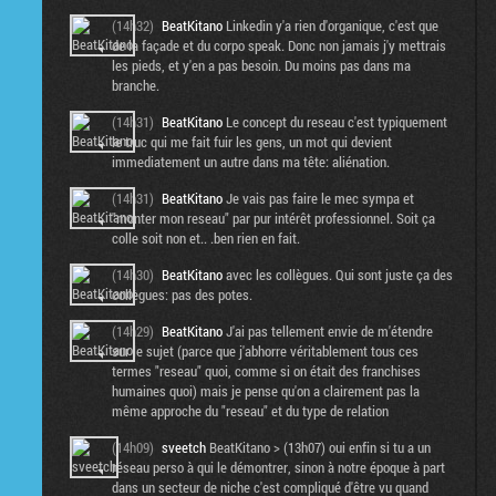
(14h32)
BeatKitano
Linkedin y'a rien d'organique, c'est que
de la façade et du corpo speak. Donc non jamais j'y mettrais
les pieds, et y'en a pas besoin. Du moins pas dans ma
branche.
(14h31)
BeatKitano
Le concept du reseau c'est typiquement
le truc qui me fait fuir les gens, un mot qui devient
immediatement un autre dans ma tête: aliénation.
(14h31)
BeatKitano
Je vais pas faire le mec sympa et
"monter mon reseau" par pur intérêt professionnel. Soit ça
colle soit non et.. .ben rien en fait.
(14h30)
BeatKitano
avec les collègues. Qui sont juste ça des
collègues: pas des potes.
(14h29)
BeatKitano
J'ai pas tellement envie de m'étendre
sur le sujet (parce que j'abhorre véritablement tous ces
termes "reseau" quoi, comme si on était des franchises
humaines quoi) mais je pense qu'on a clairement pas la
même approche du "reseau" et du type de relation
(14h09)
sveetch
BeatKitano > (13h07) oui enfin si tu a un
réseau perso à qui le démontrer, sinon à notre époque à part
dans un secteur de niche c'est compliqué d'être vu quand