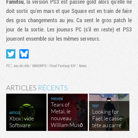
Famitsu
, la version PS3 est passée gold alors qu'elle ne
doit sortir qu'en mars et que Square est en train de faire
des gros changements au jeu. Ca sent le gros patch le
jour de la sortie. Les joueurs PC (s'il en reste) et PS3
joueront ensemble sur les mêmes serveurs.
PC
Jeu de rôle
MMORPG
Final Fantasy XIV
News
ARTICLES
RÉCENTS
PREVIEW
Tears of
TEST
Metal, le
Looking for
ARTICLE
nouveau
Xbox : vide
Fael, le casse-
William Musō
Software
tête au carré