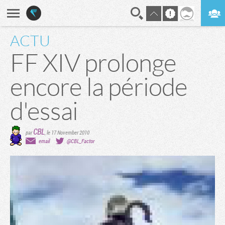
ACTU
En direct
Digest
FF XIV prolonge
encore la période
d'essai
CBL
par
,
le 17 November 2010
email
@CBL_Factor