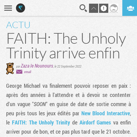
ACTU
En direct
Digest
FAITH: The Unholy
Trinity arrive enfin
Zaza le Nounours
par
,
le 22 September 2022
email
George Michael va finalement pouvoir reposer en paix :
après des années à l'attendre et à devoir se contenter
d'un vague "
SOON
" en guise de date de sortie comme à
peu près tous les jeux édités par
New Blood Interactive
,
le
FAITH: The Unholy Trinity
de
Airdorf Games
va enfin
arriver pour de bon, et ce pas plus tard que le 21 octobre.