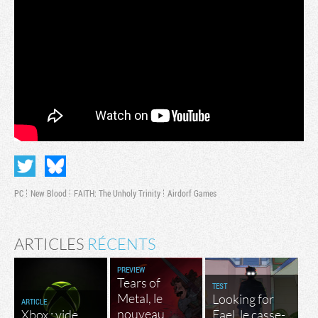
PC
New Blood
FAITH: The Unholy Trinity
Airdorf Games
ARTICLES
RÉCENTS
PREVIEW
Tears of
TEST
Metal, le
Looking for
ARTICLE
nouveau
Xbox : vide
Fael, le casse-