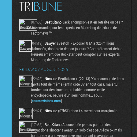
(07h56)
BeatKitano
Jack Thompson est en retraite ou pas ?
Je demande pour les experts en Marketing de tribune de
Factornews™
(04h19)
Sawyer
sveetch > Exposer GTA à 325 millions
d'abonnés, dont plein de non joueurs ? Complètement débile.
Heureusement que Rockstar peut compter sur les experts
Marketing de Factornews.
FRIDAY 07 AUGUST 2026
(22h28)
Nicouse
BeatKitano > (22h13) Y'a beaucoup de liens
morts tout de même (enfin côté JV en tout cas), mais tu
tombes sur des trucs improbables comme cette
encyclopédie, oeuvre d'un seul homme... Fou...
[
cosmovisions.com
]
(22h21)
Nicouse
(07h51) choo.t > merci pour marginalia
(17h35)
BeatKitano
Aucune idée je suis pas fan des
extractions shooter sweaty. En solo c'est peut-être ok mais
bon tarkov a une version pve maintenant (payante par