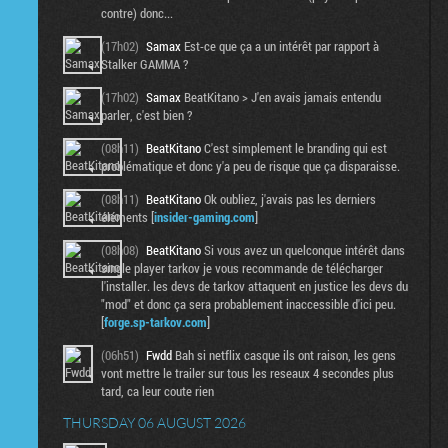
contre) donc...
(17h02)
Samax
Est-ce que ça a un intérêt par rapport à
Stalker GAMMA ?
(17h02)
Samax
BeatKitano > J'en avais jamais entendu
parler, c'est bien ?
(08h11)
BeatKitano
C'est simplement le branding qui est
problématique et donc y'a peu de risque que ça disparaisse.
(08h11)
BeatKitano
Ok oubliez, j'avais pas les derniers
éléments [
insider-gaming.com
]
(08h08)
BeatKitano
Si vous avez un quelconque intérêt dans
single player tarkov je vous recommande de télécharger
l'installer. les devs de tarkov attaquent en justice les devs du
"mod" et donc ça sera probablement inaccessible d'ici peu.
[
forge.sp-tarkov.com
]
(06h51)
Fwdd
Bah si netflix casque ils ont raison, les gens
vont mettre le trailer sur tous les reseaux 4 secondes plus
tard, ca leur coute rien
THURSDAY 06 AUGUST 2026