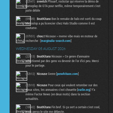
(22h41)
sveetch
Pfouarf, rockstar qui réserve la démo de
gameplay de GTA pour netflix, même temporairement c'est
juste débile
(09h09)
BeatKitano
Bon le remake de halo est sorti du coup
Microslop a pu licencier chez Halo Studio comme il est
coutume.
(07h51)
choo.t
Nicouse > meme vibe mais en moteur de
recherche : [
marginalia-search.com
]
WEDNESDAY 05 AUGUST 2026
(22h13)
BeatKitano
Nicouse > Ce genre d'annuaire
sélectionné par des gens va devenir de l'or d'ici peu. Merci
pour le partage.
(22h12)
Nicouse
Genre [
penofchaos.com
]
(22h10)
Nicouse
Pour ceux qui veulent retomber sur des
vieux sites, les annuaires c'est chouette [
curlie.org
] Y'a
même Factor News (en deux mots) dans la section
actualités.
(18h42)
BeatKitano
Fin bref. Si ça sert a certain c'est cool,
mais perso le site me débecte.