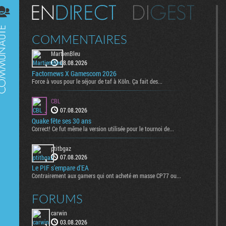
Digest
COMMENTAIRES
MartienBleu
08.08.2026
Factornews X Gamescom 2026
Force à vous pour le séjour de taf à Köln. Ça fait des...
CBL
07.08.2026
Quake fête ses 30 ans
Correct! Ce fut même la version utilisée pour le tournoi de...
ptitbgaz
07.08.2026
Le PIF s'empare d'EA
Contrairement aux gamers qui ont acheté en masse CP77 ou...
FORUMS
carwin
03.08.2026