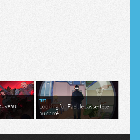
TEST
nouveau
Looking for Fael, le casse-tête
au carré