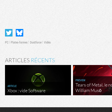
PC
Plates-formes
Dustforce
Vidéo
ARTICLES
RÉCENTS
PREVIEW
Tears of Metal, le 
ARTICLE
William Musō
Xbox : vide Software