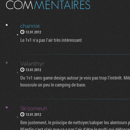
channie
12.01.2012
Le 1v1 n'a pas l'air très intéressant
Valanthyr
13.01.2012
Du 1v1 sans game design autour je vois pas trop l'intérêt. Même
bouscule un peu le camping de base.
Skizomeuh
13.01.2012
Ben justement, le principe de nettoyer/saloper les alentours 
M'enfin c'est clair que ça a pas l'air d'être le multi qui déf