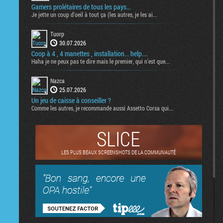
Gamers prolétaires de tous les pays...
Je jette un coup d'oeil à tout ça (les autres, je les ai...
Tuorp
30.07.2026
Coop à 4 , 4 manettes , installation... help....
Haha je ne peux pas te dire mais le premier, qui n'est que...
Nazca
25.07.2026
Un jeu de caisse à conseiller ?
Comme les autres, je recommande aussi Assetto Corsa qui...
SLICE
LES PLUS BEAUX SCREENSHOTS DE LA COMMUNAUTÉ