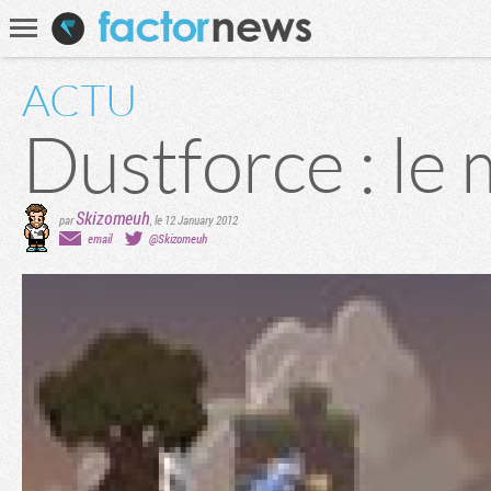
Communauté
Recherche
ACTU
Dustforce : le 
Skizomeuh
par
,
le 12 January 2012
email
@Skizomeuh