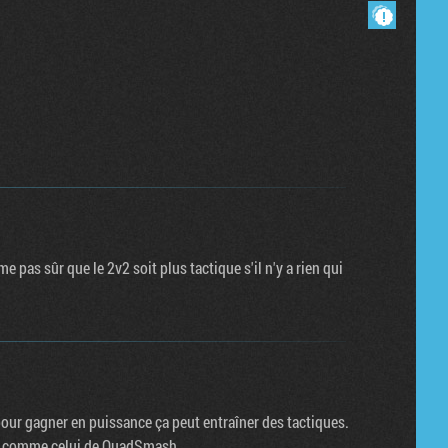
Masquer les commentaires lus.
 pas sûr que le 2v2 soit plus tactique s'il n'y a rien qui
pour gagner en puissance ça peut entraîner des tactiques.
once comme celui de QuadSmash...