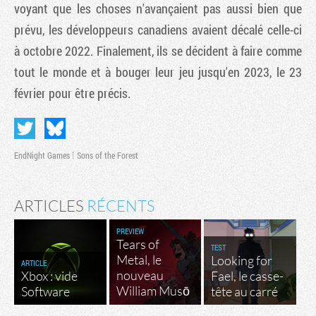
voyant que les choses n'avançaient pas aussi bien que
prévu, les développeurs canadiens avaient décalé celle-ci
à octobre 2022. Finalement, ils se décident à faire comme
tout le monde et à bouger leur jeu jusqu'en 2023, le 23
février pour être précis.
EndNight Games
Sons of the Forest
Tribune
ARTICLES
RÉCENTS
PREVIEW
Tears of
TEST
Metal, le
Looking for
ARTICLE
nouveau
Xbox : vide
Fael, le casse-
William Musō
Software
tête au carré