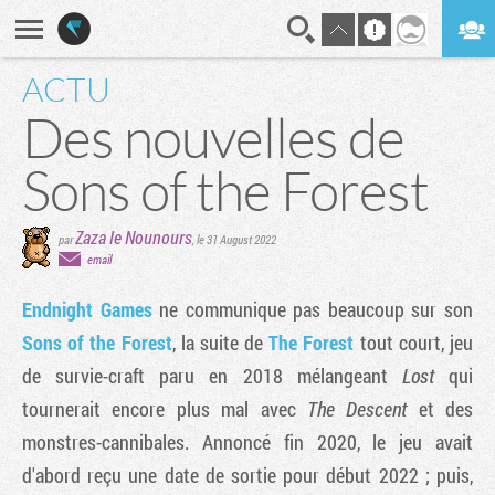
ACTU
En direct
Digest
Des nouvelles de
Sons of the Forest
Zaza le Nounours
par
,
le 31 August 2022
email
Endnight Games
ne communique pas beaucoup sur son
Sons of the Forest
, la suite de
The Forest
tout court, jeu
de survie-craft paru en 2018 mélangeant
Lost
qui
tournerait encore plus mal avec
The Descent
et des
monstres-cannibales. Annoncé fin 2020, le jeu avait
d'abord reçu une date de sortie pour début 2022 ; puis,