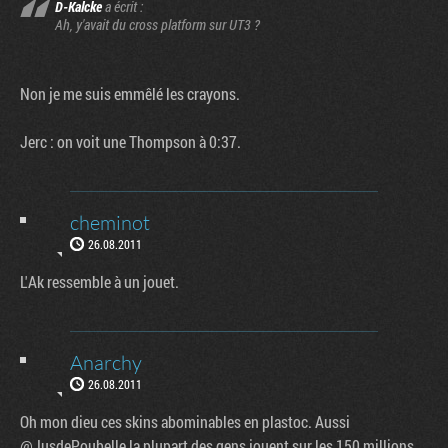
D-Kalcke
a écrit :
Ah, y'avait du cross platform sur UT3 ?
Non je me suis emmêlé les crayons.
Jerc : on voit une Thompson à 0:37.
cheminot
26.08.2011
L'Ak ressemble à un jouet.
Anarchy
26.08.2011
Oh mon dieu ces skins abominables en plastoc. Aussi
@JusdePoubelle la plupart des gens jouent sur les 150 millions