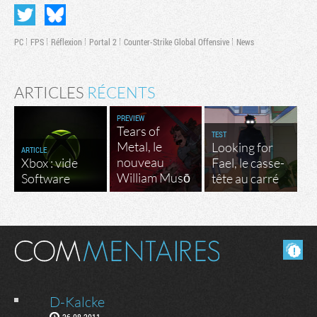
PC
FPS
Réflexion
Portal 2
Counter-Strike Global Offensive
News
ARTICLES
RÉCENTS
PREVIEW
Tears of
TEST
Metal, le
Looking for
ARTICLE
nouveau
Xbox : vide
Fael, le casse-
William Musō
Software
tête au carré
Masquer les commentaires lus.
D-Kalcke