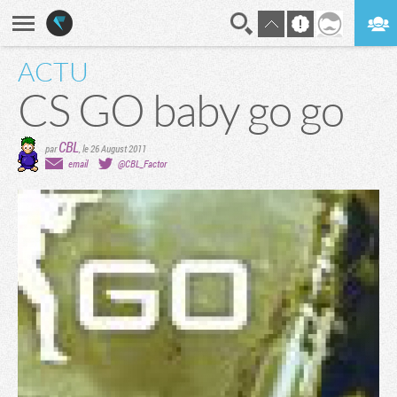
ACTU
En direct
Digest
CS GO baby go go
CBL
par
,
le 26 August 2011
email
@CBL_Factor