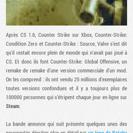
Après CS 1.6,
Counter Strike
sur Xbox,
Counter-Strike:
Condition Zero
et
Counter-Strike : Source
, Valve s'est dit
qu'il restait encore plein de monde qui n'avait pas joué à
CS. Et donc ils font
Counter-Strike: Global Offensive
, un
remake de remake d'une version commerciale d'un mod.
On les comprend : ils ont vendu 25 millions d'exemplaires
Tribune
toutes versions confondues et il y a toujours plus de
100000 personnes qui s’étripent chaque jour en ligne sur
Steam
.
La bande annonce qui suit présente quelques unes des
nouveautés décrites plus en détail par
un type de Kotaku