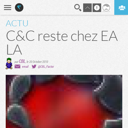
ACTU
En direct
Digest
C&C reste chez EA
LA
CBL
par
,
le 20 October 2010
email
@CBL_Factor