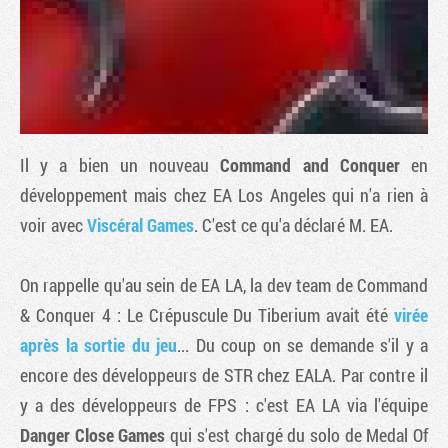
Il y a bien un nouveau
Command and Conquer
en
développement mais chez EA Los Angeles qui n'a rien à
voir avec
Viscéral Games
. C'est ce qu'a déclaré M. EA.
Tribune
On rappelle qu'au sein de EA LA, la dev team de
Command
& Conquer 4 : Le Crépuscule Du Tiberium
avait été
virée
après la sortie du jeu
... Du coup on se demande s'il y a
encore des développeurs de STR chez EALA. Par contre il
y a des développeurs de FPS : c'est EA LA via l'équipe
Danger Close Games
qui s'est chargé du solo de
Medal Of