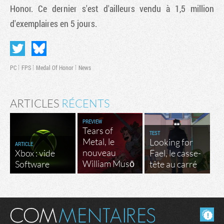
Honor
. Ce dernier s'est d'ailleurs vendu à 1,5 million
d'exemplaires en 5 jours.
PC
FPS
Medal Of Honor
News
ARTICLES
RÉCENTS
PREVIEW
Tears of
TEST
Metal, le
Looking for
ARTICLE
nouveau
Xbox : vide
Fael, le casse-
William Musō
Software
tête au carré
Masquer les commentaires lus.