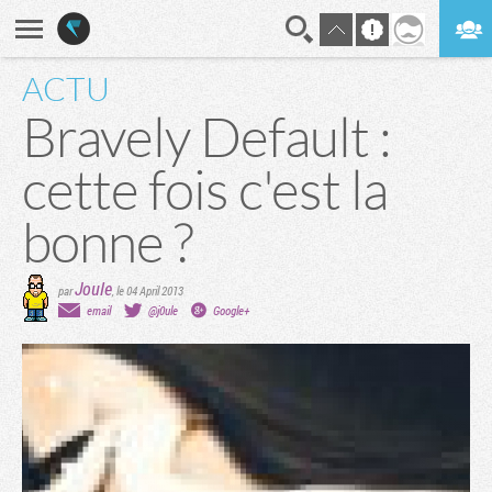
ACTU
En direct
Digest
Bravely Default :
cette fois c'est la
bonne ?
Joule
par
,
le 04 April 2013
email
@j0ule
Google+