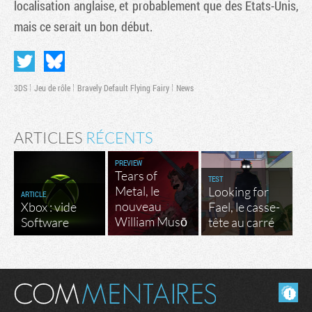
localisation anglaise, et probablement que des Etats-Unis,
mais ce serait un bon début.
3DS
Jeu de rôle
Bravely Default Flying Fairy
News
ARTICLES
RÉCENTS
PREVIEW
Tears of
TEST
Metal, le
Looking for
ARTICLE
nouveau
Xbox : vide
Fael, le casse-
William Musō
Software
tête au carré
Masquer les commentaires lus.